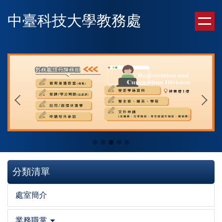
跳
中臺科技大學教務處
到
主
要
內
容
區
分類清單
處室簡介
業務職掌