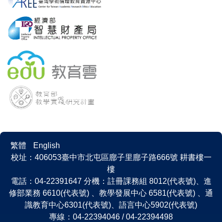
繁體
English
校址：406053臺中市北屯區廍子里廍子路666號 耕書樓一
樓
電話：04-22391647 分機：註冊課務組 8012(代表號)、進
修部業務 6610(代表號) 、教學發展中心 6581(代表號) 、通
識教育中心6301(代表號)、語言中心5902(代表號)
專線：04-22394046 / 04-22394498