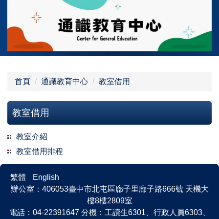
跳
到
主
要
內
容
區
首頁
通識教育中心
教室借用
教室借用
教室介紹
教室借用排程
繁體
English
辦公室：406053臺中市北屯區廍子里廍子路666號 天機大
樓8樓2809室
電話：04-22391647 分機：工讀生6301、行政人員6303、