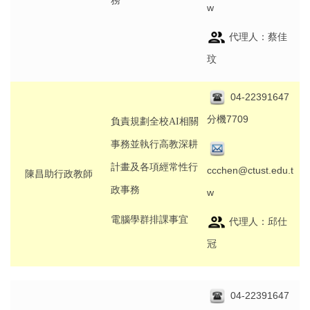
w
代理人：蔡佳
玟
04-22391647
分機7709
負責規劃全校AI相關
事務並執行高教深耕
計畫及各項經常性行
ccchen@ctust.edu.t
陳昌助行政教師
政事務
w
電腦學群排課事宜
代理人：邱仕
冠
04-22391647