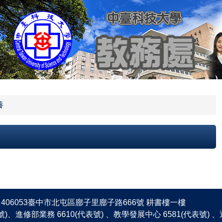
養
406053臺中市北屯區廍子里廍子路666號 耕書樓一樓
表號)、進修部業務 6610(代表號) 、教學發展中心 6581(代表號)