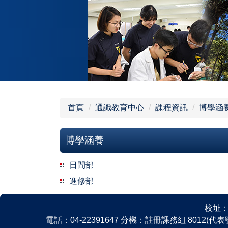
跳
到
主
要
內
容
區
首頁
通識教育中心
課程資訊
博學涵
博學涵養
日間部
進修部
校址：
電話：04-22391647 分機：註冊課務組 8012(代