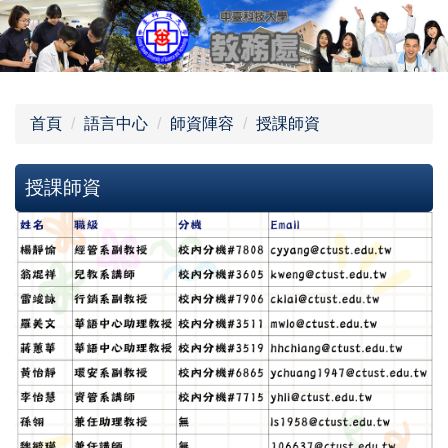
跳
到
主
要
內
首頁
語言中心
師資陣容
授課師資
容
區
授課師資