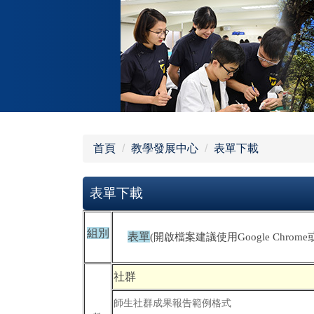
跳
到
主
要
內
容
區
首頁
教學發展中心
表單下載
表單下載
組別
表單
或
(
開啟檔案建議使用Google Chrome
社群
師生社群成果報告範例格式