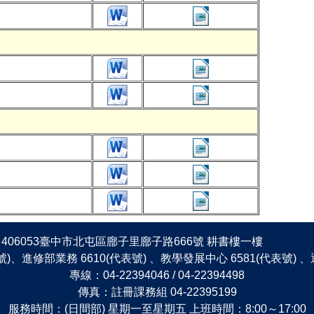
406053臺中市北屯區廍子里廍子路666號 耕書樓一樓
表號)、進修部業務 6610(代表號) 、教學發展中心 6581(代表號)
專線：04-22394046 / 04-22394498
傳真：註冊課務組 04-22395199
服務時間：(日間部) 星期一至星期五 上班時間：8:00～17:00