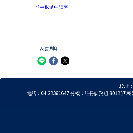
期中退選申請表
友善列印
校址：
電話：04-22391647 分機：註冊課務組 8012(代