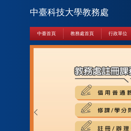
跳
中臺科技大學教務處
到
主
要
內
中臺首頁
教務處首頁
行政單位
容
區