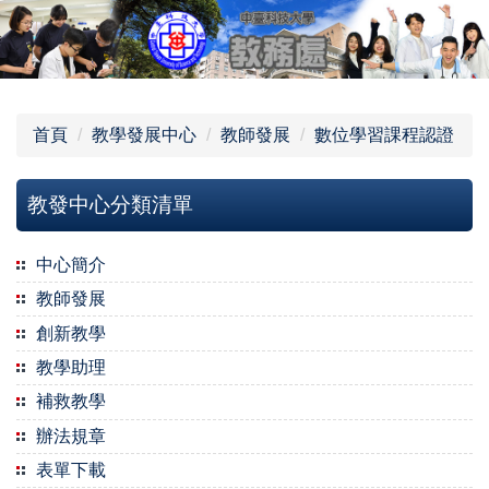
跳
到
主
要
內
首頁
教學發展中心
教師發展
數位學習課程認證
容
區
教發中心分類清單
中心簡介
教師發展
創新教學
教學助理
補救教學
辦法規章
表單下載