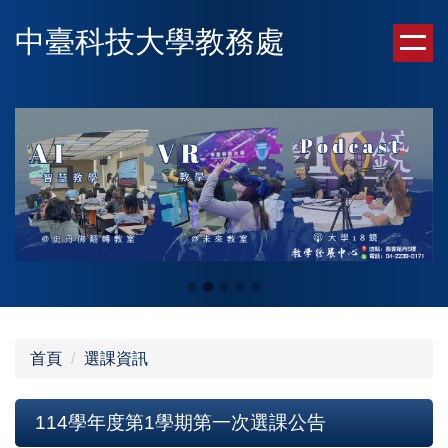
跳
中臺科技大學教務處
到
主
要
內
容
區
首頁
選課資訊
114學年度第1學期第一次選課公告