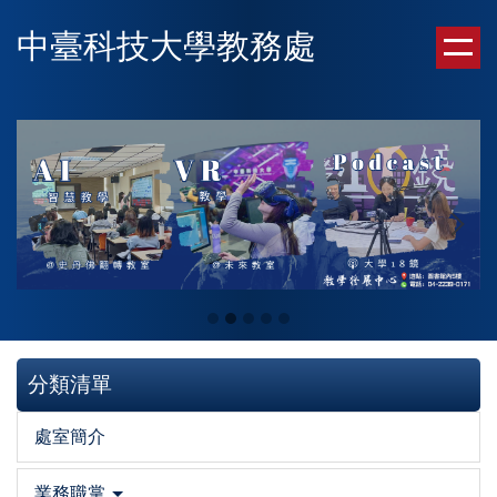
跳
中臺科技大學教務處
到
主
要
內
容
區
分類清單
處室簡介
業務職掌