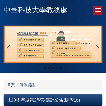
跳
中臺科技大學教務處
到
主
要
內
容
區
首頁
選課資訊
113學年度第2學期選課公告(開學週)