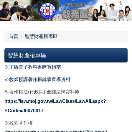
跳
到
主
要
內
首頁
智慧財產權專區
容
區
智慧財產權專區
※
正版電子教科書購買指南
※
教師授課著作權錦囊宣導資料
※著作權法(行政院)-全國法規資料庫
https://law.moj.gov.tw/LawClass/LawAll.aspx?
PCode=J0070017
※校園著作權