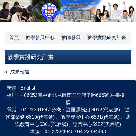
跳
到
主
要
內
首頁
教學發展中心
教師發展
教學實踐研究計畫
容
區
教學實踐研究計畫
成果報告
繁體
English
校址：406053臺中市北屯區廍子里廍子路666號 耕書樓一
樓
電話：04-22391647 分機：註冊課務組 8012(代表號)、進
修部業務 6610(代表號) 、教學發展中心 6581(代表號) 、通
識教育中心6301(代表號)、語言中心5902(代表號)
專線：04-22394046 / 04-22394498