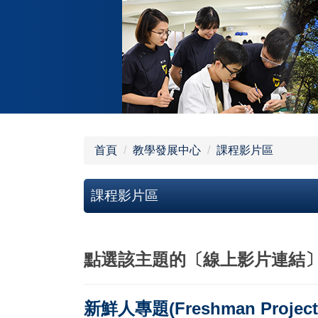
跳
到
主
要
內
容
區
首頁
教學發展中心
課程影片區
課程影片區
點選該主題的〔線上影片連結
新鮮人專題(Freshman Project