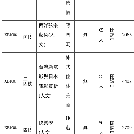
威
儀
西洋弦樂
蔣
65
開
二、
藝術(
人
恩
2065
無
課
XB1006
四技
人
中
文)
宏
林
台灣新電
武
影與日本
佐
55
開
二、
4402
無
課
XB1007
四技
電影賞析
林
人
中
(
人文)
美
蘭
鍾
快樂學
50
開
二、
燕
2709
無
課
XB1008
四技
(
人文)
人
中