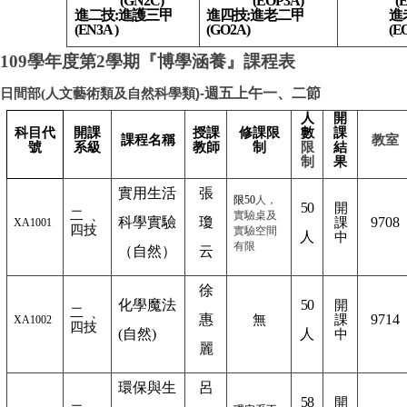
(GN2C)
(EOP3A)
(
進二技:進護三甲
進四技:
進老二甲
進
(EN3A )
(GO2A)
(E
109
學年度第2
學期『博學涵養』課程表
週五上午一、二節
日間部(
人文藝術類及自然科學類)-
人
開
科目代
開課
授課
修課限
數
課
課程名稱
教室
號
系級
教師
制
限
結
制
果
實用生活
張
限50
人，
50
開
二
、
實驗桌及
科學實驗
瓊
9708
課
XA1001
四技
實驗空間
人
中
有限
（自然）
云
徐
化學魔法
50
開
二、
惠
9714
無
課
XA1002
四技
(
自然)
人
中
麗
環保與生
呂
58
開