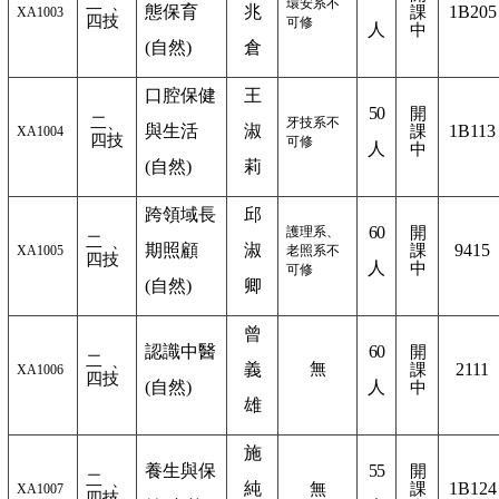
二、
環安系不
態保育
兆
1B205
課
XA1003
四技
可修
人
中
(
自然)
倉
口腔保健
王
50
開
二、
牙技系不
與生活
淑
1B113
課
XA1004
四技
可修
人
中
(
自然)
莉
跨領域長
邱
60
護理系、
開
二、
期照顧
淑
9415
課
XA1005
老照系不
四技
人
中
可修
(
自然)
卿
曾
認識中醫
60
開
二、
義
無
2111
課
XA1006
四技
(
自然)
人
中
雄
施
養生與保
55
開
二、
純
1B124
無
課
XA1007
四技