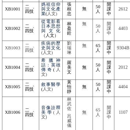
媽祖信仰
張
開
二、
50
無
2612
XB1001
與文化產
桓
課
四技
人
業
(
人文)
忠
中
從電影看
林
無
開
二、
日本思想
50
4403
XB1002
盈
課
四技
與文化
人
銓
中
（人文）
疾病的歷
劉
開
二、
無
65
9304B
XB1003
史與文化
瑞
課
四技
人
(人文)
琳
中
希臘神
羅
開
二、
話：英雄
50
2012
XB1004
美
無
課
四技
傳奇
(
人
人
文
中
文)
黃
開
二、
敘事醫學
50
4404
XB1005
怡
無
課
四技
(
人文)
人
靜
中
林
武
音像詮釋
開
佐
二、
65
1107
XB1006
美學
(
人
無
課
四技
人
呂
文)
中
威
儀