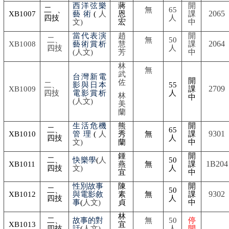
西洋弦樂
蔣
開
二、
無
65
2065
XB1007
藝術
(
人
恩
課
四技
人
文)
宏
中
當代表演
趙
開
二、
無
50
2064
XB1008
藝術賞析
慧
課
四技
人
(人文)
芳
中
林
無
武
台灣新電
開
佐
二、
影與日本
55
2709
XB1009
課
四技
電影賞析
人
林
中
(人文)
美
蘭
生活危機
熊
開
二、
65
9301
XB1010
管理
(
人
秀
無
課
四技
人
文)
蘭
中
鍾
開
二、
快樂學
(
人
50
1B204
XB1011
燕
無
課
四技
文)
人
宜
中
性別故事
陳
開
二、
50
9302
XB1012
與電影敘
素
無
課
四技
人
事
(
人文)
貞
中
林
二、
故事的對
無
50
停
XB1013
宜
四技
話
(
人文)
人
開