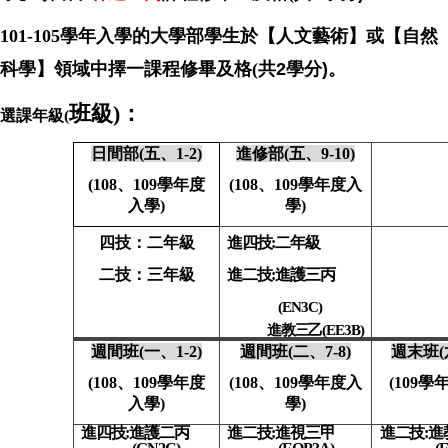
101-105
學年入學的大學部學生於【人文藝術】或【自然
科學】領域中擇一課程修畢及格(
共2學分)。
班級)：
選課年級(
日間部(五、1-2)
進修部(五、9-10)
(108
、109學年度
(108
、109學年度入
入學)
學)
四技：二年級
進四技:
二年級
二技：三年級
進二技:
進護三丙
(EN3C)
進教三乙(EE3B)
週間班(
一、1-2)
週間班(
二、7-8)
週末班(
(108
、109學年度
(108
、109學年度入
(109
學年
入學)
學)
進四技:
進護二丙
進二技:
進視三甲
進二技:進