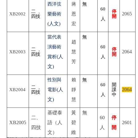
西洋弦
蔣
無
60
二、
停
2065
XB2002
樂藝術
恩
四技
開
人
(人文)
宏
當代表
無
趙
演藝術
60
二、
停
2064
XB2003
慧
四技
開
(人
賞析
人
芳
文)
性別與
賴
無
60
開
二、
(人
2064
XB2004
電影
靜
課
四技
人
中
文)
慧
基礎泰
黃
無
二、
60
停
XB2005
語（人
碧
2601
四技
人
開
文）
維