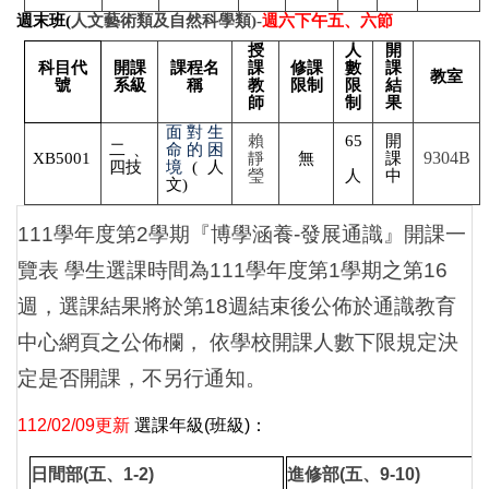
週末班(
人文藝術類及自然科學類)-
週六下午五、六節
授
人
開
科目代
開課
課程名
課
修課
數
課
教室
號
系級
稱
教
限制
限
結
師
制
果
面對生
賴
65
開
二、
命的困
9304B
XB5001
靜
無
課
四技
境
(
人
瑩
人
中
文)
111
學年度第2學期『博學涵養-發展通識』開課一
覽表 學生選課時間為111學年度第1學期之第
16
週，選課結果將於第18週結束後公佈於通識教育
中心網頁之公佈欄， 依學校開課人數下限規定決
定是否開課，不另行通知。
112/02/09更新
選課年級(班級)：
日間部(五、1-2)
進修部(五、9-10)