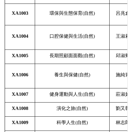
XA1003
環保與生態保育
(
自然
)
呂兆倉
XA1004
口腔保健與生活
(
自然
)
王淑莉
XA1005
長期照顧面面觀
(
自然
)
邱淑卿
XA1006
養生與保健
(
自然
)
施純青
XA1007
健身運動與人生
(
自然
)
莊淑如
XA1008
演化之旅
(
自然
)
劉又彰
XA1009
科學人生
(
自然
)
林志郎