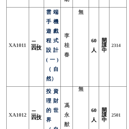
雲端
無
手機
遊戲
李
開
程式
60
二
、
XA1011
桂
課
2314
四技
設計
人
中
春
(一)
（自
然）
無
投資
理財
馮
開
的世
60
二
、
XA1012
永
課
2501
四技
界
人
中
猷