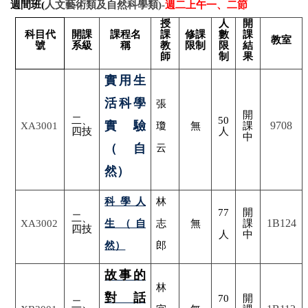
週間班(
人文藝術類及自然科學類)-
週二上午一、二節
授
人
開
科目代
開課
課程名
課
修課
數
課
教室
號
系級
稱
教
限制
限
結
師
制
果
實用生
活科學
張
開
二、
50
實驗
9708
XA3001
瓊
無
課
四技
人
中
（自
云
然）
科學人
林
77
開
二、
1B124
XA3002
生（自
志
無
課
四技
人
中
然）
郎
故事的
林
對話
70
開
二、