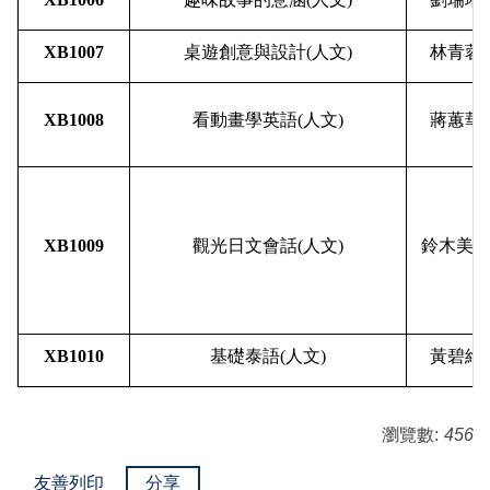
XB1007
桌遊創意與設計
(
人文
)
林青蓉
XB1008
看動畫學英語
(
人文
)
蔣蕙華
XB1009
觀光日文會話
(
人文
)
鈴木美
XB1010
基礎泰語
(
人文
)
黃碧維
瀏覽數:
456
友善列印
分享