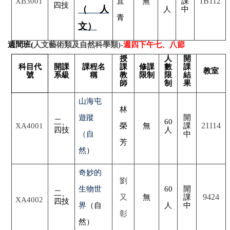
1B112
XB3001
宜
無
課
四技
（人
人
中
青
文）
週間班(
人文藝術類及自然科學類)-
週四下午七、八節
授
人
開
科目代
開課
課程名
課
修課
數
課
教室
號
系級
稱
教
限制
限
結
師
制
果
山海屯
林
遊蹤
開
二、
60
21114
XA4001
榮
無
課
四技
人
（自
中
芳
然
）
奇妙的
劉
生物世
60
開
二、
9424
又
無
課
XA4002
四技
界
（自
人
中
彰
然）