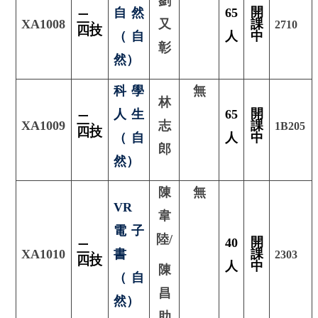
劉
開
自然
65
二、
XA1008
又
課
2710
四技
（自
人
中
彰
然）
科學
無
林
開
人生
65
二
、
XA1009
志
課
1B205
四技
（自
人
中
郎
然）
陳
無
VR
韋
電子
陸/
開
40
二、
XA1010
書
課
2303
四技
人
中
陳
（自
昌
然）
助