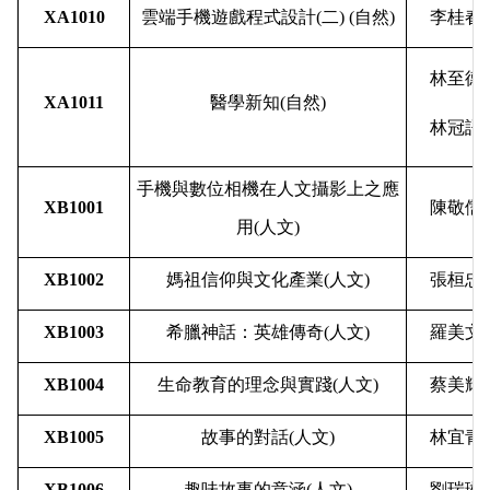
XA1010
雲端手機遊戲程式設計
(
二
) (
自然
)
李桂春
林至德
XA1011
醫學新知
(
自然
)
林冠語
手機與數位相機在人文攝影上之應
XB1001
陳敬儒
用
(
人文
)
XB1002
媽祖信仰與文化產業
(
人文
)
張桓忠
XB1003
希臘神話：英雄傳奇
(
人文
)
羅美文
XB1004
生命教育的理念與實踐
(
人文
)
蔡美輝
XB1005
故事的對話
(
人文
)
林宜青
XB1006
趣味故事的意涵
(
人文
)
劉瑞琳