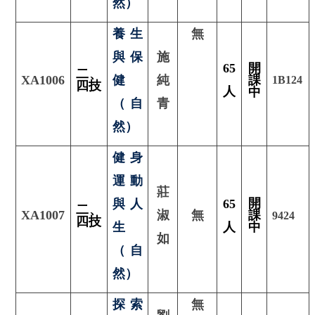
然）
養生
無
與保
施
65
開
二、
XA1006
健
純
課
1B124
四技
人
中
（自
青
然）
健身
運動
莊
開
與人
65
二
、
XA1007
淑
無
課
9424
四技
生
人
中
如
（自
然）
探索
無