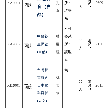
二、
2609
XA2001
兆
所：
課
四技
育（自
人
中
倉
環安
然）
系
不可
中醫養
林
修系
60
開
二、
2111
XA2002
生保健
慶
所：
課
四技
人
中
(自然)
鐘
護理
系
台灣新
無
電影與
林
60
開
二、
2611
XB2001
日本電
美
課
四技
人
中
影賞析
蘭
(人文)