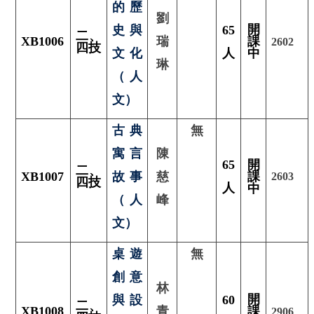
的歷
劉
開
史與
65
二、
XB1006
瑞
課
2602
四技
文化
人
中
琳
（人
文）
古典
無
寓言
陳
65
開
二
、
XB1007
故事
慈
課
2603
四技
人
中
（人
峰
文）
桌遊
無
創意
林
開
與設
60
二、
XB1008
青
課
2906