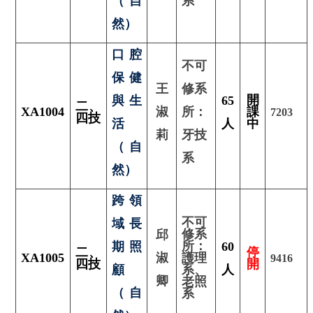
（自
系
然）
口腔
不可
保健
王
修系
開
與生
65
二、
XA1004
淑
所：
課
7203
四技
活
人
中
莉
牙技
（自
系
然）
跨領
不可
域長
修系
邱
所：
期照
60
二
、
停
XA1005
淑
護理
9416
四技
開
顧
系、
人
卿
老照
（自
系