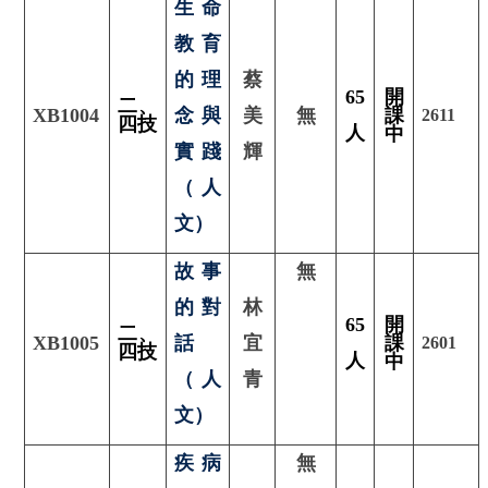
生命
教育
的理
蔡
65
開
二、
XB1004
念與
美
無
課
2611
四技
人
中
實踐
輝
（人
文）
故事
無
的對
林
65
開
二
、
XB1005
話
宜
課
2601
四技
人
中
（人
青
文）
疾病
無