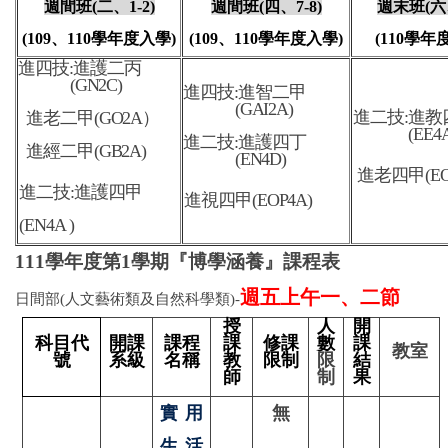
週間班
(二
、
1-2)
週間班
(
四、
7-8)
週末班
(
六
(109
、
110
學年度入學
)
(109
、
110
學年度入學
)
(110
學年
進四技:進護二丙
(GN2C)
進四技:進智二甲
(GAI2A)
進二技:進
教
進老二甲(GO2A）
(EE4
進二技:進護四丁
進經二甲(GB2A)
(EN4D)
進老四甲(EO
進二技:進護四甲
進視四甲(EOP4A)
(EN4A )
111
學年度第1學期『博學涵養』課程表
週五上午一、二節
日間部(人文藝術類及自然科學類)-
授
人
開
科目代
開課
課程
課
修課
數
課
教室
號
系級
名稱
教
限制
限
結
師
制
果
實用
無
生活