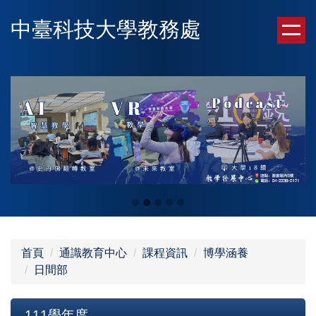
跳
中臺科技大學教務處
到
主
要
內
容
區
首頁
通識教育中心
課程資訊
博學涵養
日間部
111學年度