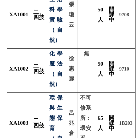
張
開
科學
50
二
、
XA1001
瓊
課
9708
四技
實驗
人
中
云
（自
然）
化學
無
徐
開
魔法
50
二、
XA1002
惠
課
9710
四技
（自
人
中
麗
然）
環保
不可
與生
修系
呂
開
態保
所：
65
二
、
XA1003
兆
課
1B203
四技
育
環安
人
中
倉