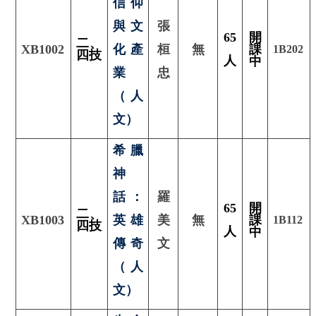
信仰
與文
張
65
開
二、
XB1002
化產
桓
無
課
1B202
四技
人
中
業
忠
（人
文）
希臘
神
話：
羅
65
開
二
、
XB1003
英雄
美
無
課
1B112
四技
人
中
傳奇
文
（人
文）