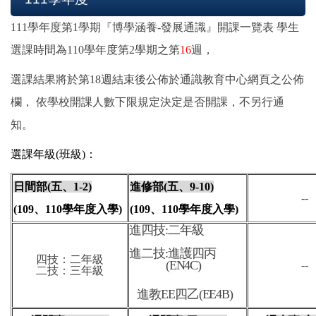
111學年度第1學期『博學涵養-發展通識』開課一覽表 學生
選課時間為110學年度第2學期之第
16
週，
選課結果將於第18週結束後公佈於通識教育中心網頁之公佈
欄， 依學校開課人數下限規定決定是否開課，不另行通
知。
選課年級
(
班級
)
：
日間部
(
五、
1-2)
進修部
(
五、
9-10)
--
(109
、
110
學年度入學
)
(109
、
110
學年度入學
)
進四技:二年級
進二技:進護四丙
四技：二年級
(EN4C)
--
二技：三年級
進教EE四乙(EE4B)