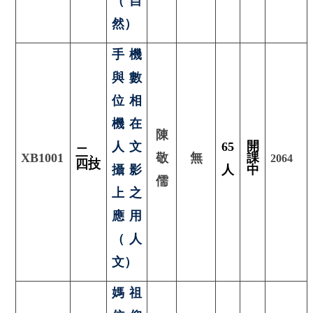
（自
然）
手機
與數
位相
機在
陳
開
人文
65
二、
XB1001
敬
無
課
2064
四技
攝影
人
中
儒
上之
應用
（人
文）
媽祖