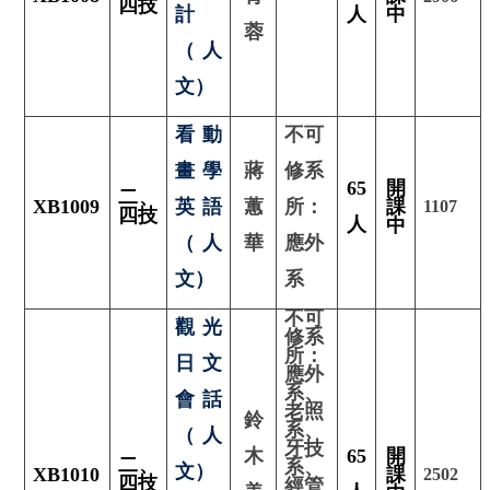
四技
計
人
中
蓉
（人
文）
看動
不可
畫學
蔣
修系
65
開
二
、
XB1009
英語
蕙
所：
課
1107
四技
人
中
（人
華
應外
文）
系
不可
觀光
修系
所：
日文
應外
系、
會話
老照
鈴
系、
（人
牙技
木
65
開
二、
系、
文）
XB1010
課
2502
四技
經管