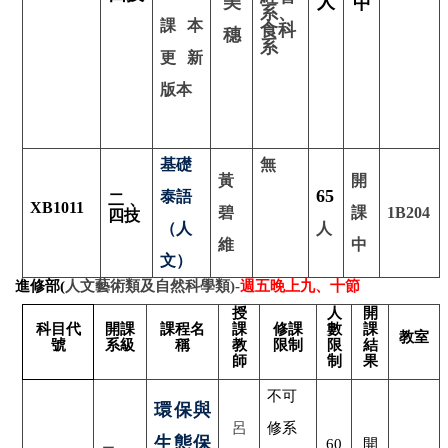
美
人
中
系、
課本
食科
穗
系
更新
版本
基礎
無
黃
開
65
泰語
二、
XB1011
碧
課
1B204
四技
（人
人
維
中
文）
進修部(
人文藝術類及自然科學類)-
週五晚上九、十節
授
人
開
科目代
開課
課程名
課
修課
數
課
教室
號
系級
稱
教
限制
限
結
師
制
果
不可
環保與
呂
修系
生態保
60
開