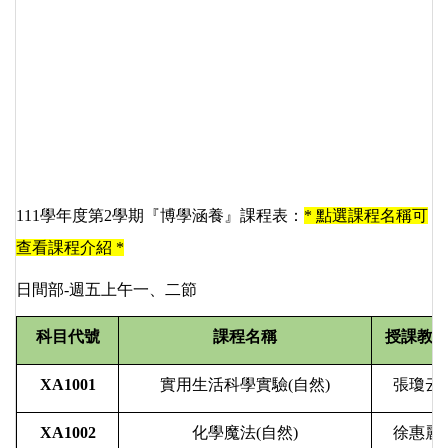
111
學年度第
2
學期『博學涵養』課程表：
* 點選課程名稱可
查看課程介紹 *
日間部
-
週五上午一、二節
科目代號
課程名稱
授課教
XA1001
實用生活科學實驗
(
自然
)
張瓊云
XA1002
化學魔法
(
自然
)
徐惠麗