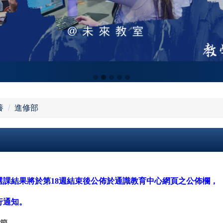
養
進修部
選課結果將於第
18
週結束後公佈於通識教育中心網頁之公佈欄，
行通知。