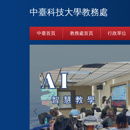
跳
中臺科技大學教務處
到
主
要
內
中臺首頁
教務處首頁
行政單位
容
區