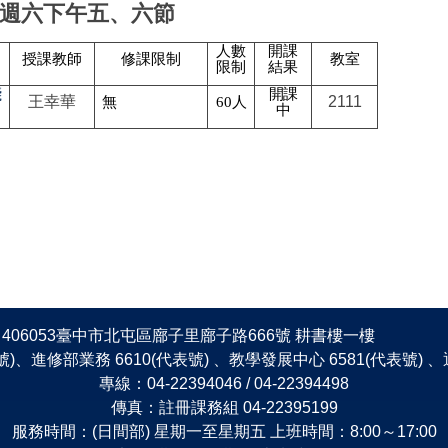
週六下午五、六節
人數
開課
授課教師
修課限制
教室
限制
結果
踐
開課
王幸華
2111
無
60
人
中
406053臺中市北屯區廍子里廍子路666號 耕書樓一樓
表號)、進修部業務 6610(代表號) 、教學發展中心 6581(代表號)
專線：04-22394046 / 04-22394498
傳真：註冊課務組 04-22395199
服務時間：(日間部) 星期一至星期五 上班時間：8:00～17:00