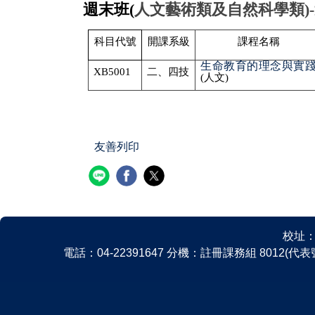
週末班(
人文藝術類及自然科學類)-
科
目代號
開課系級
課程名稱
生命教育的理念與實
XB5001
二、四技
(
人文)
友善列印
校址：
電話：04-22391647 分機：註冊課務組 8012(代