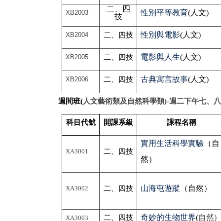
二、四
性別平等教育
(
人文)
XB2003
技
性別與電影
(
人文)
XB2004
二、四技
電影與人生
(
人文)
XB2005
二、四技
古典寓言故事
(
人文)
XB2006
二、四技
週間班(
人文藝術類及自然科學類)-
週二下午七、八
科目代號
開課系級
課程名稱
實用生活科學實驗
（自
XA3001
二、四技
然）
山海屯遊蹤
（自然）
XA3002
二、四技
奇妙的生物世界
(
自然)
二、四技
XA3003