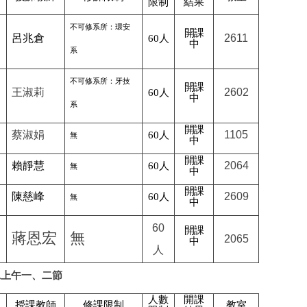
限制
結果
不可修系所：環安
開課
呂兆倉
2611
60
人
中
系
不可修系所：牙技
開課
王淑莉
2602
60
人
中
系
開課
蔡淑娟
1105
60
人
無
中
開課
賴靜慧
2064
60
人
無
中
開課
陳慈峰
2609
60
人
無
中
60
開課
蔣恩宏
無
2065
中
人
二上午一、二節
人數
開課
授課教師
修課限制
教室