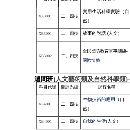
實用生活科學實驗（自
XA3001
二、四技
然）
故事的對話
(
人文)
二、四技
XB3001
全民國防教育軍事訓練-
二、四技
XB3002
國際情勢
週間班(
人文藝術類及自然科學類)-
科目代號
開課系級
課程名稱
生物技術的應用
（自
XA4001
二、四技
然）
自我的生活
(
人文)
二、四技
XB4001