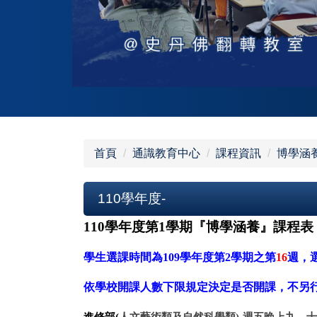
首頁
通識教育中心
課程資訊
博學涵
110學年度-
110
學年度第
1
學期『博學涵養』課程表
學生選課時間為
109
學年度第
2
學期之第
16
週，
依學校開課人數下限規定決定是否開課，不另