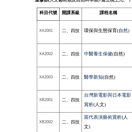
進修部(
人文藝術類及自然科學類)-
週五晚上九、十
科目代號
開課系級
課程名稱
環保與生態保育(
自然)
XA2001
二、四技
中醫養生保健
(
自然)
XA2002
二、四技
醫學新知
(
自然)
XA2003
二、四技
台灣新電影與日本電影
XB2001
二、四技
賞析
(
人文)
當代表演藝術賞析
(
人
XB2002
二、四技
文)