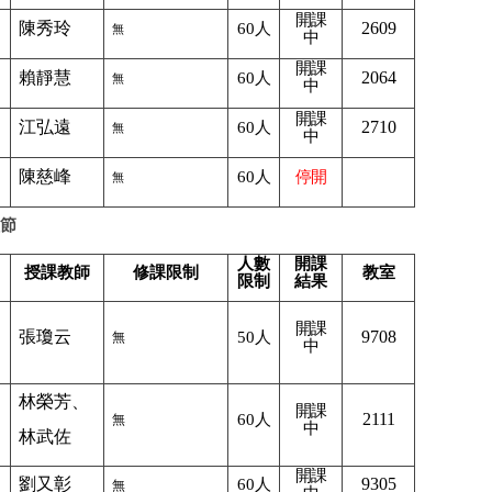
開課
陳秀玲
2609
60
人
無
中
開課
賴靜慧
2064
60
人
無
中
開課
江弘遠
2710
60
人
無
中
陳慈峰
60
人
停開
無
節
人數
開課
授課教師
修課限制
教室
限制
結果
開課
張瓊云
9708
50
人
無
中
林榮芳、
開課
2111
60
人
無
中
林武佐
開課
劉又彰
9305
60
人
無