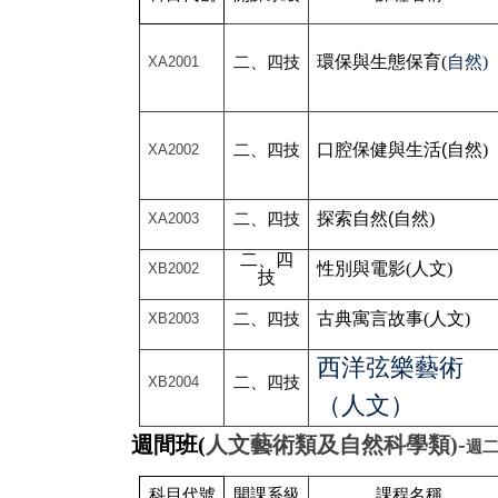
環保與生態保育(
自然)
XA2001
二、四技
口腔保健與生活
(
自然)
XA2002
二、四技
探索自然
(
自然)
XA2003
二、四技
二、四
性別與電影(
人文)
XB2002
技
古典寓言故事(
人文)
XB2003
二、四技
西洋弦樂藝術
XB2004
二、四技
（人文）
週間班(
人文藝術類及自然科學類)-
週
科
目
代號
開課系級
課程名稱