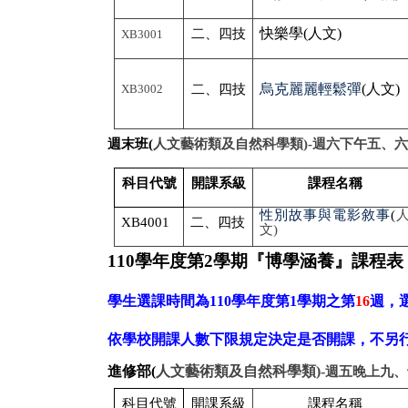
快樂學(
人文)
二、四技
XB3001
烏克麗麗輕鬆彈
(
人文)
XB3002
二、四技
週末班(
人文藝術類及自然科學類)-
週六下午五、六
科目代號
開課系級
課程名稱
性別故事與電影敘事
(
XB4001
二、四技
文)
110
學年度第2
學期『博學涵養』課程表
學生選課時間為
110
學年度第1
學期之第
16
週，
依學校開課人數下限規定決定是否開課，不另
進修部(
人文藝術類及自然科學類)-
週五晚上九、
科目代號
開課系級
課程名稱