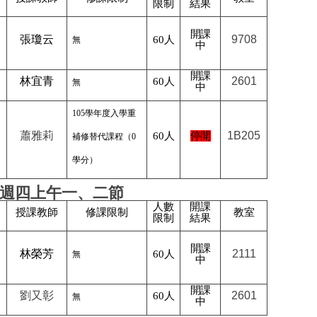
限制
結果
開課
張瓊云
9708
60
人
無
中
開課
林宜青
2601
60
人
無
中
105
學年度入學重
蕭雅莉
1B205
60
人
停開
補修替代課程
（0
學分）
週四上午一、二節
人數
開課
授課教師
修課限制
教室
限制
結果
開課
林榮芳
2111
60
人
無
中
開課
劉又彰
2601
60
人
無
中