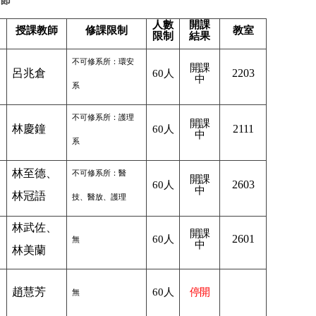
節
人數
開課
授課教師
修課限制
教室
限制
結果
不可修系所：環安
開課
呂兆倉
2203
60
人
中
系
不可修系所：護理
開課
林慶鐘
2111
60
人
中
系
林至德、
不可修系所：醫
開課
2603
60
人
中
林冠語
技、醫放、護理
林武佐、
開課
2601
60
人
無
中
林美蘭
趙慧芳
60
人
停開
無