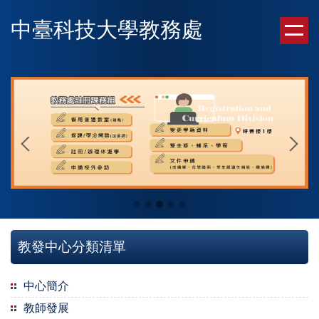
跳
中臺科技大學教務處
到
主
要
內
容
區
教發中心分類清單
中心簡介
教師發展