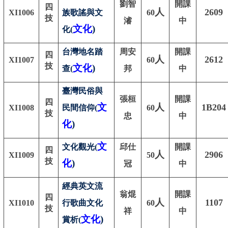
劉智
開課
四
人
2609
XI1006
族歌謠與文
60
技
濬
中
文化
)
化(
台灣地名踏
周安
開課
四
人
2612
XI1007
60
技
文化
)
查(
邦
中
臺灣民俗與
張桓
開課
四
文
人
1B204
XI1008
民間信仰(
60
技
忠
中
化
)
文
文化觀光(
邱仕
開課
四
人
2906
XI1009
50
技
化
)
冠
中
經典英文流
翁焜
開課
四
人
1107
XI1010
行歌曲文化
60
技
祥
中
文化
)
賞析(