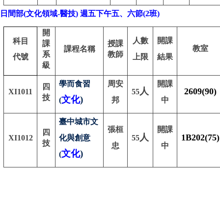
日間部
(
文化領域
-
醫技
)
週五下午五、六節
(2
班
)
開
人數
開課
科目
課
授課
教室
課程名稱
系
教師
代號
上限
結果
級
學而食習
周安
開課
四
人
2609(90)
XI1011
55
技
文化
)
(
邦
中
臺中城市文
張桓
開課
四
人
1B202(75)
XI1012
化與創意
55
技
忠
中
文化
)
(