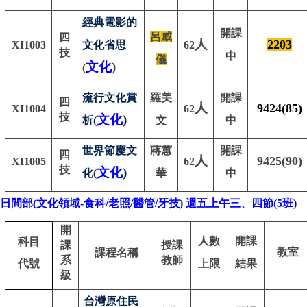
經典電影的
開課
呂威
四
人
2203
XI1003
文化省思
62
技
中
儀
文化
)
(
流行文化賞
羅美
開課
四
人
9424(85)
XI1004
62
技
文化
)
析(
文
中
世界節慶文
蔣蕙
開課
四
人
9425(90)
XI1005
62
技
文化
)
化(
華
中
日間部
(
文化領域
-
食科
/
老照
/
醫管
/
牙技
)
週五上午三、四節
(5
班
)
開
人數
開課
科目
課
授課
教室
課程名稱
系
教師
代號
上限
結果
級
台灣原住民