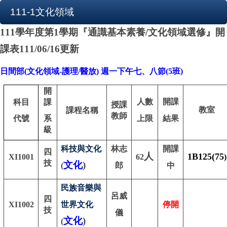
111-1文化領域
111
學年度第
1
學期『通識基本素養
/
文化領域選修』開
課表111/06/16更新
日
間部
(
文化領域
-
護理
/
醫放
)
週一下午七、八節
(5
班
)
開
人數
開課
科目
課
授課
教室
課程名稱
教師
代號
系
上限
結果
級
科技與文化
林志
開課
四
人
1B125(75
XI1001
62
)
技
文化
)
(
郎
中
民族音樂與
呂威
四
XI1002
世界文化
停開
技
儀
文化
)
(