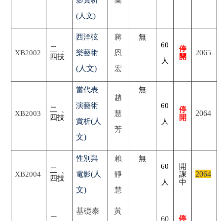
(人文)
西洋弦
蔣
無
60
二、
停
2065
XB2002
樂藝術
恩
四技
開
人
(人文)
宏
當代表
無
趙
演藝術
60
二、
停
2064
XB2003
慧
四技
開
(人
賞析
人
芳
文)
性別與
賴
無
60
開
二、
(人
2064
XB2004
電影
靜
課
四技
人
中
文)
慧
基礎泰
黃
二、
60
停