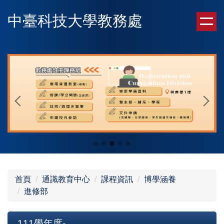
跳
中臺科技大學教務處
到
主
要
內
容
區
首頁
通識教育中心
課程資訊
博學涵養
進修部
111學年度-