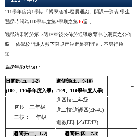
111學年度第1學期『博學涵養-發展通識』開課一覽表 學生
選課時間為110學年度第2學期之第
16
週，
選課結果將於第18週結束後公佈於通識教育中心網頁之公佈
欄， 依學校開課人數下限規定決定是否開課，不另行通
知。
選課年級
(
班級
)
：
日間部
(
五、
1-2)
進修部
(
五、
9-10)
--
(109
、
110
學年度入學
)
(109
、
110
學年度入學
)
進四技:二年級
二年級
四技：
進二技:進護四
(EN4C)
--
二技：三年級
進教EE四乙(EE4B)
週間班
(二
、
1-2)
週間班
(
四、
7-8)