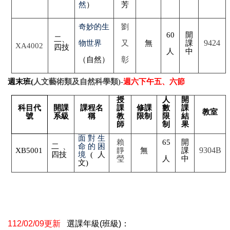
然
）
芳
奇妙的生
劉
60
開
二、
9424
物世界
又
無
課
XA4002
四技
人
中
（自然）
彰
週末班(
人文藝術類及自然科學類)-
週六下午五、六節
授
人
開
科目代
開課
課程名
課
修課
數
課
教室
號
系級
稱
教
限制
限
結
師
制
果
面對生
賴
65
開
二、
命的困
9304B
XB5001
靜
無
課
四技
境
(
人
瑩
人
中
文)
112/02/09更新
選課年級(班級)：