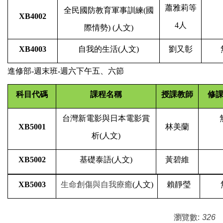
蕭雅莉等
全民國防教育軍事訓練
(
國
XB4002
4人
際情勢
) (
人文
)
XB4003
自我的生活
(
人文
)
劉又彰
進修部
-
週末班
-
週六下午五、六節
科目代碼
課程名稱
授課教師
修
台灣新電影與日本電影賞
XB5001
林美蘭
析
(
人文
)
XB5002
基礎泰語
(
人文
)
黃碧維
XB5003
生命創傷與自我療癒
(
人文
)
賴靜瑩
瀏覽數:
326