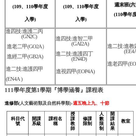
週末班
(
六
(109
、
110
學年度
(109
、
110
學年度
(110
學年
入學
)
入學
)
進四技:進護二丙
(GN2C)
進四技:進智二甲
(GAI2A)
進二技:進
教
進老二甲(GO2A）
(EE4
進二技:進護四丁
進經二甲(GB2A)
(EN4D)
進老四甲(EO
進二技:進護四甲
進視四甲(EOP4A)
(EN4A )
111
學年度第1學期『博學涵養』課程表
進修部(
人文藝術類及自然科學類)-
週五晚上九、十節
授
人
開
科目代
開課
課程名
課
修課
數
課
教室
號
系級
稱
教
限制
限
結
師
制
果