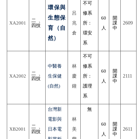
不可
環保與
呂
修系
生態保
60
開
二、
2609
XA2001
兆
所：
課
四技
育（自
人
中
倉
環安
然）
系
不可
中醫養
林
修系
60
開
二、
2111
XA2002
生保健
慶
所：
課
四技
人
中
(自然)
鐘
護理
系
台灣新
無
電影與
林
60
開
二、
2611
XB2001
日本電
美
課
四技
人
中
影賞析
蘭