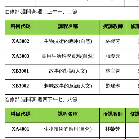
進修部
-
週間班
-
週二上午一、二節
科目代碼
課程名稱
授課教師
修
XA3002
生物技術的應用
(
自然
)
林榮芳
XA3003
實用生活科學實驗
(
自然
)
張瓊云
XB3001
故事的對話
(
人文
)
林宜青
XB3002
趣味故事的意涵
(
人文
)
劉瑞琳
進修部
-
週間班
-
週四下午七、八節
科目代碼
課程名稱
授課教師
修
XA4001
生物技術的應用
(
自然
)
林榮芳