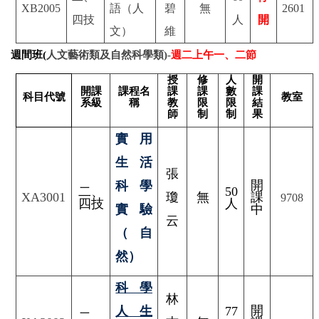
XB2005
語（人
碧
無
2601
四技
人
開
文）
維
週間班(
人文藝術類及自然科學類)-
週二上午一、二節
授
修
人
開
開課
課程名
課
課
數
課
科目代號
教室
系級
稱
教
限
限
結
師
制
制
果
實用
生活
張
開
科學
二、
50
XA3001
瓊
無
課
9708
四技
人
實驗
中
云
（自
然）
科學
林
開
人生
77
二、