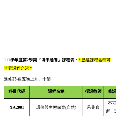
111
學年度第
2
學期『博學涵養』課程表
：
* 點選課程名稱可
查看課程介紹 *
進修部
-
週五晚上九、十節
科目代碼
課程名稱
授課教師
修
不
XA2001
環保與生態保育
(
自然
)
呂兆倉
所：