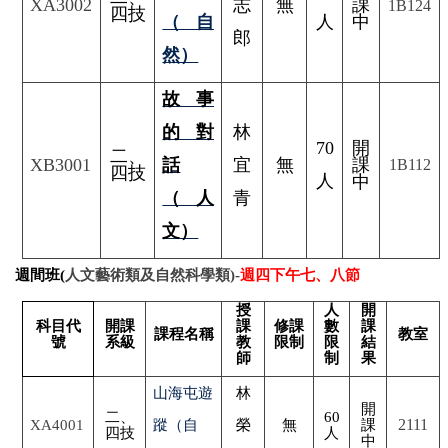
XA3002
志
無
課
1B124
四技
（自
人
中
郎
然）
故事
的對
林
70
開
二、
XB3001
話
宜
無
課
1B112
四技
人
中
（人
青
文）
週間班(
人文藝術類及自然科學類)-
週四下午七、八節
授
人
開
科目代
開課
課
修課
數
課
課程名稱
教室
號
系級
教
限制
限
結
師
制
果
山海屯遊
林
開
二、
60
2111
XA4001
蹤
（自
榮
無
課
四技
人
中