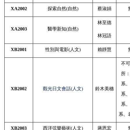
XA2002
探索自然
(
自然
)
蔡淑娟
林至德
XA2003
醫學新知
(
自然
)
林冠語
XB2001
性別與電影
(
人文
)
賴靜慧
不
所
系
XB2002
觀光日文會話
(
人文
)
鈴木美穗
系
系
系、
XB2003
西洋弦樂藝術
(
人文
)
蔣恩宏