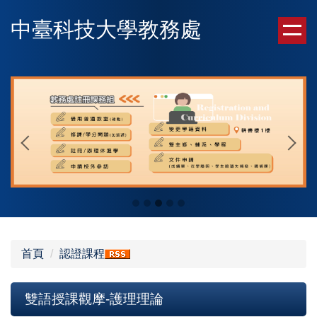
跳
中臺科技大學教務處
到
主
要
內
容
區
首頁
認證課程
雙語授課觀摩-護理理論