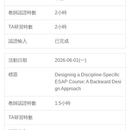
2小時
2小時
已完成
2026-06-01(一)
Designing a Discipline-Specific
ESAP Course: A Backward Desi
gn Approach
1.5小時