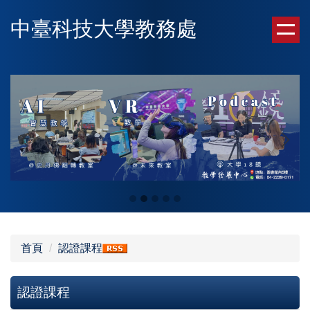
跳
中臺科技大學教務處
到
主
要
內
容
區
首頁
認證課程
認證課程