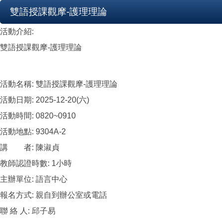
雙語授課觀摩-護理理論
活動介紹:
雙語授課觀摩-護理理論
活動名稱:
雙語授課觀摩-護理理論
活動日期:
2025-12-20(六)
活動時間:
0820~0910
活動地點:
9304A-2
講 者:
陳淑貞
教師認證時數:
1小時
主辦單位:
語言中心
報名方式:
親自到辦公室或電話
聯 絡 人:
邱子易