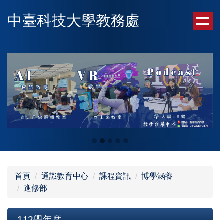
跳
中臺科技大學教務處
到
主
要
內
容
區
首頁
通識教育中心
課程資訊
博學涵養
進修部
112學年度-