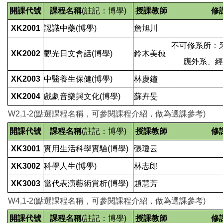
開課代號
課程名稱
(註記：博學
)
授課教師
修
XK2001
認識中藥(博學)
詹旭川
不可修系所：
XK2002
觀光日文會話(博學)
鈴木美穂
應外系、經
XK2003
中醫養生保健(博學)
林慶鐘
XK2004
戲劇音樂與文化(博學)
蘇卉旻
W2,1-2(點選課程名稱，可
參閱
課程介紹，做為選課參考)
開課代號
課程名稱
(註記：博學
)
授課教師
修
XK3001
實用生活科學實驗(博學)
張瓊云
XK3002
科學人生(博學)
林志郎
XK3003
當代表演藝術賞析(博學)
趙慧芳
W4,1-2(點選課程名稱，可
參閱
課程介紹，做為選課參考)
開課代號
課程名稱
(註記：博學
)
授課教師
修