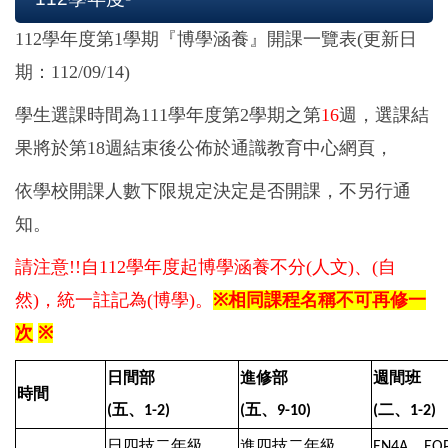
112
學年
度第
1
學期
『
博學
涵養
』
開課一覽表(更新日
期：112/09/14)
學生
選課時間為
111
學年
度第
2
學期之第
16
週，
選課結
果將於第
18
週結束後公佈於通識教育中心網頁，
依學校開課人數下限規定決定是否開課，不另行通
知。
請
注意
!!
自
112
學年度起博學涵養不分
(
人文
)
、
(
自
然
)
，統一註記為
(
博學
)
。
※
相同
課程名稱不可再修
一
次
※
日間部
進修部
週間班
時間
五、
五、
二、
(
1-2)
(
9-10)
(
1-2)
日四技二年級
進四技二年級
、
EN4A
EO