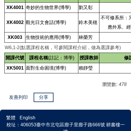
XK4001
奇妙的生物世界(博學)
劉又彰
不可修系所：
XK4002
觀光日文會話(博學)
鈴木美穂
應外系、經
XK003
生物技術的應用(博學)
林榮芳
W6,1-2(點選課程名稱，可
參閱
課程介紹，做為選課參考)
開課代號
課程名稱
(註記：博學
)
授課教師
修
XK5001
面對生命困境(博學)
賴靜瑩
瀏覽數:
478
友善列印
分享
繁體
English
校址：406053臺中市北屯區廍子里廍子路666號 耕書樓一