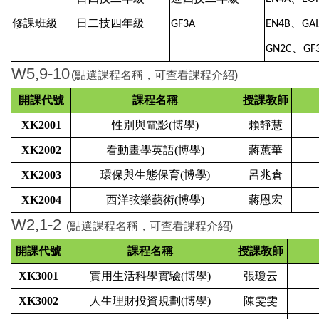
修課班級
日二技四年級
、
GF3A
EN4B
GAI
、
GN2C
GF
W5,9-10
(點選課程名稱，可查看課程介紹)
開課代號
課程名稱
授課教師
XK2001
性別與電影(博學)
賴靜慧
XK2002
看動畫學英語(博學)
蔣蕙華
XK2003
環保與生態保育(博學)
呂兆倉
XK2004
西洋弦樂藝術(博學)
蔣恩宏
W2,1-2
(點選課程名稱，可查看課程介紹)
開課代號
課程名稱
授課教師
XK3001
實用生活科學實驗(博學)
張瓊云
XK3002
人生理財投資規劃(博學)
陳雯雯