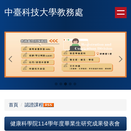
跳
中臺科技大學教務處
到
主
要
內
容
區
首頁
認證課程
健康科學院114學年度畢業生研究成果發表會