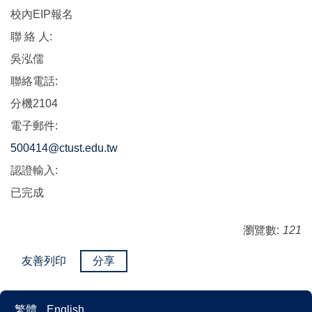
校內EIP報名
聯 絡 人:
吳泓儒
聯絡電話:
分機2104
電子郵件:
500414@ctust.edu.tw
認證輸入:
已完成
瀏覽數:
121
友善列印
分享
繁體
English