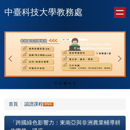
跳
中臺科技大學教務處
到
主
要
內
容
區
首頁
認證課程
「跨國綠色影響力：東南亞與非洲農業輔導耕