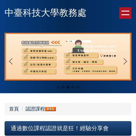
跳
中臺科技大學教務處
到
主
要
內
容
區
首頁
認證課程
通過數位課程認證就是狂！經驗分享會