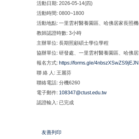
活動日期:
2026-05-14(四)
活動時間:
0800~1800
活動地點:
一里雲村醫養園區、哈佛居家長照機
教師認證時數:
3小時
主辦單位:
長期照顧碩士學位學程
協辦單位:
研發處、一里雲村醫養園區、哈佛居
報名方式:
https://forms.gle/4nbszXSwZS9jEJ
聯 絡 人:
王麗芬
聯絡電話:
分機6260
電子郵件:
108347@ctust.edu.tw
認證輸入:
已完成
友善列印