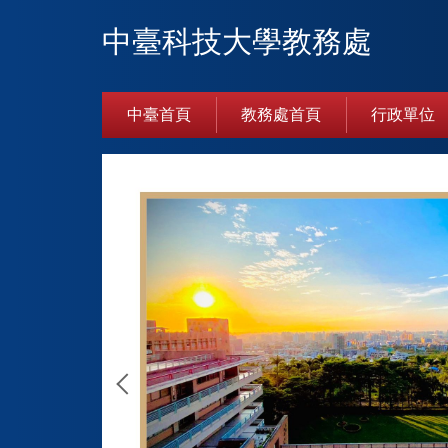
跳
中臺科技大學教務處
到
主
要
內
中臺首頁
教務處首頁
行政單位
容
區