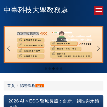
跳
中臺科技大學教務處
到
主
要
內
容
區
首頁
認證課程
2026 AI × ESG 醫療長照：創新、韌性與永續