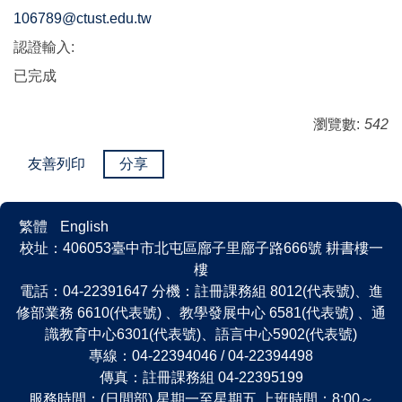
106789@ctust.edu.tw
認證輸入:
已完成
瀏覽數:
542
友善列印
分享
繁體
English
校址：406053臺中市北屯區廍子里廍子路666號 耕書樓一
樓
電話：04-22391647 分機：註冊課務組 8012(代表號)、進
修部業務 6610(代表號) 、教學發展中心 6581(代表號) 、通
識教育中心6301(代表號)、語言中心5902(代表號)
專線：04-22394046 / 04-22394498
傳真：註冊課務組 04-22395199
服務時間：(日間部) 星期一至星期五 上班時間：8:00～