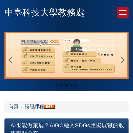
跳
中臺科技大學教務處
到
主
要
內
容
區
首頁
認證課程
AI也能做策展？AIGC融入SDGs虛擬展覽的教