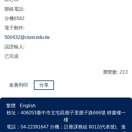
聯絡電話:
分機6582
電子郵件:
500432@ctust.edu.tw
認證輸入:
已完成
瀏覽數:
213
友善列印
分享
繁體
English
校址：406053臺中市北屯區廍子里廍子路666號 耕書樓一
樓
電話：04-22391647 分機：註冊課務組 8012(代表號)、進