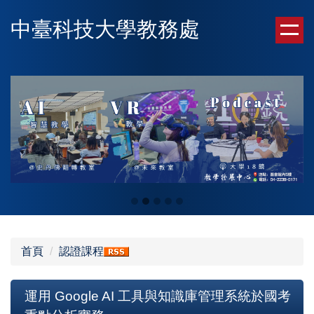
跳
中臺科技大學教務處
到
主
要
內
容
區
首頁
認證課程
運用 Google AI 工具與知識庫管理系統於國考