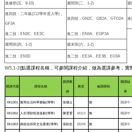
進修部(五、9-10)
週間班(二、1-2)
週
進四技：二年級(112學年度入學) 、
進四技：GN2C、GB2A、GTO2A
進
GF3A
進二技：EN3C、EE3C
進二技：EN3A、EOP3A
週間班(四、1-2)
週末班(六、1-2)
進二技：EN3D
進二技：EE3A、EE3B、EO3A
W5,1-2
(點選課程名稱，可參閱課程介紹，做為選課參考，實
授課教
開課結
開課代號
課程名稱
教室
修課限制
師
果
XK1001
實用生活科學實驗(博學)
張瓊云
無
開課中
XK1002
人生理財投資規劃(博學)
陳雯雯
1B113
無
開課中
XK1003
媽祖信仰與文化產業(博學)
張桓忠
1B205
無
開課中