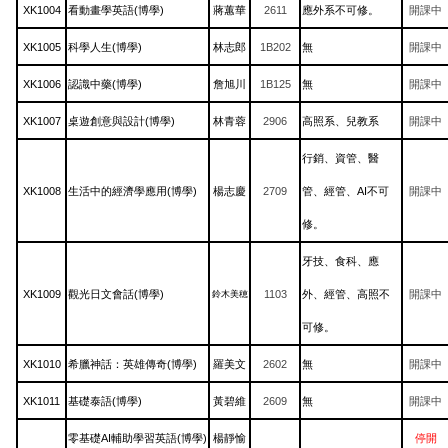
XK1004
看動畫學英語(博學)
蔣蕙華
2611
應外系不可修。
開課中
XK1005
科學人生(博學)
林志郎
1B202
無
開課中
XK1006
認識中藥(博學)
詹旭川
1B125
無
開課中
XK1007
桌遊創意與設計(博學)
林青蓉
2906
高照系、兒教系
開課中
行銷、資管、醫
XK1008
生活中的經濟學應用(博學)
楊志慶
2709
管、經管、AI不可
開課中
修。
牙技、食科、應
XK1009
觀光日文會話(博學)
1103
外、經管、高照不
開課中
鈴木美穂
可修。
XK1010
希臘神話：英雄傳奇(博學)
羅美文
2602
無
開課中
XK1011
基礎泰語(博學)
黃碧維
2609
無
開課中
零基礎AI輔助學習英語(博學)
楊靜愉
停開