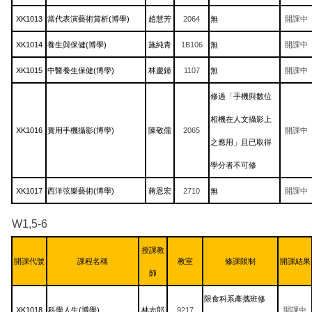
XK1013
當代表演藝術賞析(博學)
趙慧芳
2064
無
開課中
XK1014
養生與保健(博學)
施純青
1B106
無
開課中
XK1015
中醫養生保健(博學)
林慶鐘
1107
無
開課中
修過「手機與數位
相機在人文攝影上
XK1016
實用手機攝影(博學)
陳敬儒
2065
開課中
之應用」且已取得
學分者不可修
XK1017
西洋弦樂藝術(博學)
蔣恩宏
2710
無
開課中
W1,5-6
授課教
開課代號
課程名稱
教室
修課限制
開課結果
師
限食科系產攜班修
XK1018
科學人生(博學)
林志郎
9217
開課中