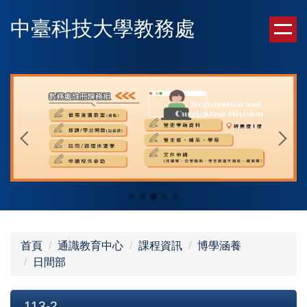
跳
中臺科技大學教務處
到
主
要
內
容
區
首頁
通識教育中心
課程資訊
博學涵養
日間部
113-2