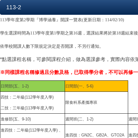
113-2
113學年度第2學期『博學涵養』開課一覽表(更新日期：114/02/10)
學生選課時間為113學年度第1學期之第16週，選課結果將於第18週結
依學校開課人數下限規定決定是否開課，不另行通知。
*點選課程名稱，可參閱課程介紹，做為選課參考，實際內容依
※同樣課程名稱修過且分數及格，已取得學分者，不可以再修一
日間部(五、1-2)
日間部(一、5-6)
四技：二年級(112學年度入學)
限食科系產攜專班
二技：三年級(113學年度入學)
進修部(五、9-10)
週間班(二、1-2)
週間班
進四技：二年級(112學年度入學) 、
進四技：GN2C、GB2A、GTO2A
進四