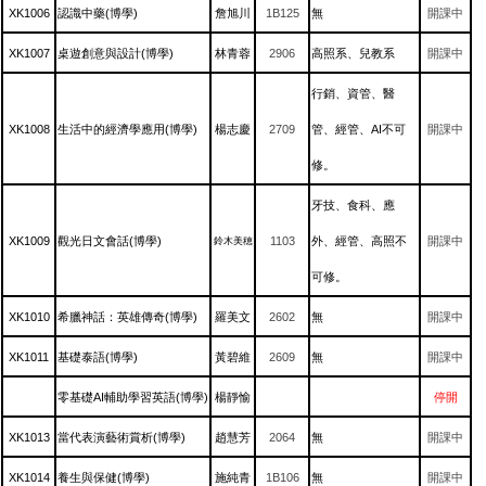
XK1006
認識中藥(博學)
詹旭川
1B125
無
開課中
XK1007
桌遊創意與設計(博學)
林青蓉
2906
高照系、兒教系
開課中
行銷、資管、醫
XK1008
生活中的經濟學應用(博學)
楊志慶
2709
管、經管、AI不可
開課中
修。
牙技、食科、應
XK1009
觀光日文會話(博學)
1103
外、經管、高照不
開課中
鈴木美穂
可修。
XK1010
希臘神話：英雄傳奇(博學)
羅美文
2602
無
開課中
XK1011
基礎泰語(博學)
黃碧維
2609
無
開課中
零基礎AI輔助學習英語(博學)
楊靜愉
停開
XK1013
當代表演藝術賞析(博學)
趙慧芳
2064
無
開課中
XK1014
養生與保健(博學)
施純青
1B106
無
開課中