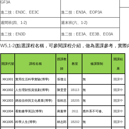
GF3A
進二技：EN3C、EE3C
進二技：EN3A、EOP3A
週間班(四、1-2)
週末班(六、1-2)
進二技：EN3D
進二技：EE3A、EE3B、EO3A
W5,1-2
(點選課程名稱，可參閱課程介紹，做為選課參考，實際
授課教
開課結
開課代號
課程名稱
教室
修課限制
師
果
XK1001
實用生活科學實驗(博學)
張瓊云
無
開課中
XK1002
人生理財投資規劃(博學)
陳雯雯
1B113
無
開課中
XK1003
媽祖信仰與文化產業(博學)
張桓忠
1B205
無
開課中
XK1004
看動畫學英語(博學)
蔣蕙華
2611
應外系不可修。
開課中
XK1005
科學人生(博學)
林志郎
1B202
無
開課中