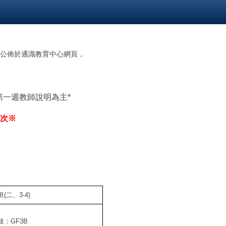
束後公佈於通識教育中心網頁，
第一週教師說明為主*
次※
(二、3-4)
技：GF3B