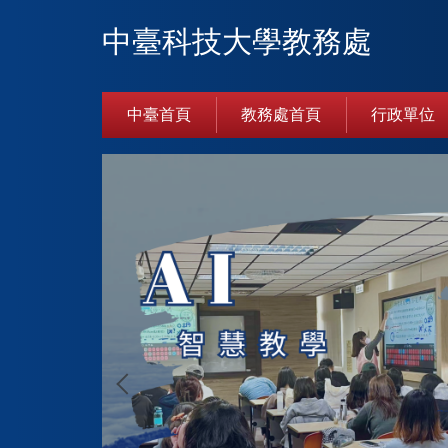
跳
中臺科技大學教務處
到
主
要
內
中臺首頁
教務處首頁
行政單位
容
區