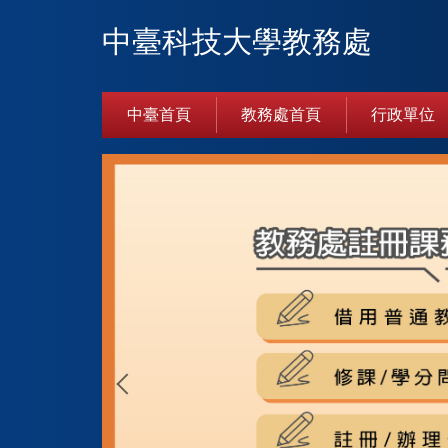
跳
中臺科技大學教務處
到
主
要
內
中臺首頁
教務處首頁
行政單位
容
區