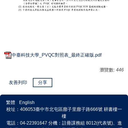
中臺科技大學_PVQC對照表_最終正確版.pdf
瀏覽數:
446
友善列印
分享
繁體
English
校址：406053臺中市北屯區廍子里廍子路666號 耕書樓一
樓
電話：04-22391647 分機：註冊課務組 8012(代表號)、進