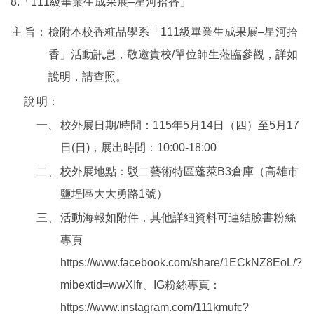
8.「111級畢業生成果展–星河拾香」
主
旨：
檢附本校香粧品學系「111級畢業生成果展–星河拾
香」活動訊息，敬邀貴校/單位師生蒞臨參觀，詳如
說明，請查照。
說
明：
一、
校外展日期/時間：115年5月14日（四）至5月17
日(日)，展出時間：10:00-18:00
二、
校外展地點：駁二藝術特區蓬萊B3倉庫（高雄市
鹽埕區大大勇路1號）
三、
活動海報如附件，其他詳細資料可連結臉書粉絲
專頁
https://www.facebook.com/share/1ECkNZ8EoL/?
mibextid=wwXIfr、IG粉絲專頁：
https://www.instagram.com/111kmufc?