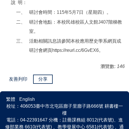
說
明：
一、
研討會時間：115年5月7日（星期四）。
二、
研討會地點：本校民雄校區人文館J407階梯教
室。
三、
活動相關訊息請參閱本校應用歷史學系網頁或
研討會網頁https://reurl.cc/6GvEX6。
瀏覽數:
146
友善列印
分享
繁體
English
校址：406053臺中市北屯區廍子里廍子路666號 耕書樓一
樓
電話：04-22391647 分機：註冊課務組 8012(代表號)、進
修部業務 6610(代表號) 、教學發展中心 6581(代表號) 、通