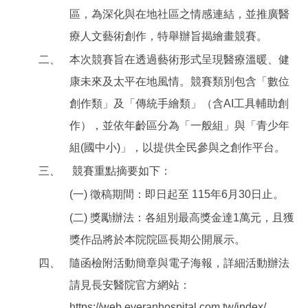
區，為深化與在地社區之情感連結，並推廣醫
療人文藝術創作，特舉辦旨揭繪畫競賽。
二、
本次競賽旨在透過藝術形式呈現醫療溫暖、健
康未來及太平在地風情。競賽類別包含「數位
創作類」及「傳統手繪類」（含AI工具輔助創
作），並依年齡區分為「一般組」與「青少年
組(國中小)」，以提供全民參與之創作平台。
三、
競賽重點摘要如下：
(一) 徵稿期間：即日起至 115年6月30日止。
(二) 獎勵辦法：各組別最高獎金達1萬元，且獲
獎作品將於本院院區長期公開展示。
四、
隨函檢附活動簡章與電子海報，詳細活動辦法
請見長安醫院官方網站：
https://web.everanhospital.com.tw/index/