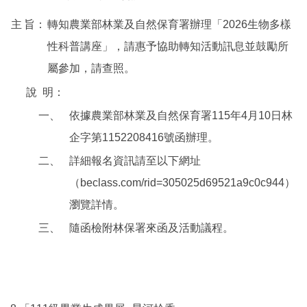
主
旨：
轉知農業部林業及自然保育署辦理「2026生物多樣
性科普講座」，請惠予協助轉知活動訊息並鼓勵所
屬參加，請查照。
說
明：
一、
依據農業部林業及自然保育署115年4月10日林
企字第1152208416號函辦理。
二、
詳細報名資訊請至以下網址
（beclass.com/rid=305025d69521a9c0c944）
瀏覽詳情。
三、
隨函檢附林保署來函及活動議程。