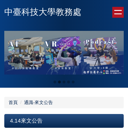
跳
中臺科技大學教務處
到
主
要
內
容
區
首頁
通識-來文公告
4.14來文公告