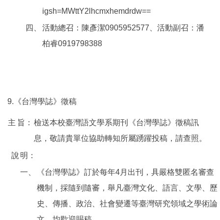
igsh=MWttY2lhcmxhemdrdw==
四、
活動總召：陳彥潔0905952577、活動副召：潘
柏睿0919798388
9.《台灣學誌》徵稿
主
旨：
檢送本校臺灣語文學系期刊《台灣學誌》徵稿訊
息，敬請貴單位協助轉知所屬踴躍投稿，請查照。
說
明：
一、
《台灣學誌》訂於每年4月出刊，具嚴格雙匿名審查
機制，採隨到隨審，舉凡臺灣文化、語言、文學、歷
史、傳播、政治、社會變遷等臺灣研究領域之學術論
文，均歡迎賜稿。