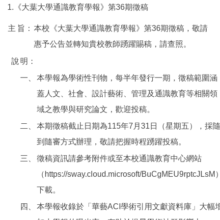
1.《大葉大學通識教育學報》第36期徵稿
主
旨：
本校《大葉大學通識教育學報》第36期徵稿，敬請
惠予公告並轉知貴校教師踴躍賜稿，請查照。
說
明：
一、
本學報為學術性刊物，每半年發行一期，徵稿範圍涵
蓋人文、社會、設計藝術、管理及通識教育等相關領
域之教學與研究論文，歡迎投稿。
二、
本期徵稿截止日期為115年7月31日（星期五），採
到隨審方式辦理，敬請把握時程踴躍投稿。
三、
徵稿資訊請參考附件或至本校通識教育中心網站
（https://sway.cloud.microsoft/BuCgMEU9rptcJLsM
下載。
四、
本學報收錄於「華藝ACI學術引用文獻資料庫」大幅