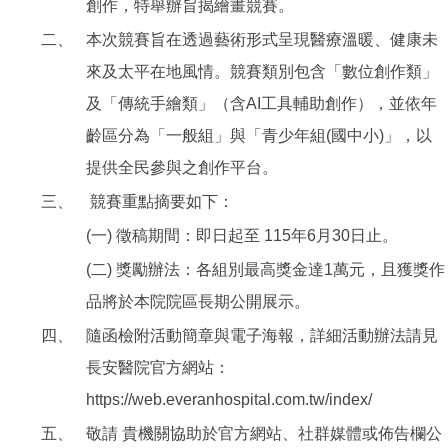
創作，特舉辦旨揭繪畫競賽。
二、
本次競賽旨在透過藝術形式呈現醫療溫暖、健康未
來及太平在地風情。競賽類別包含「數位創作類」
及「傳統手繪類」（含AI工具輔助創作），並依年
齡區分為「一般組」與「青少年組(國中小)」，以
提供全民參與之創作平台。
三、
競賽重點摘要如下：
(一) 徵稿期間：即日起至 115年6月30日止。
(二) 獎勵辦法：各組別最高獎金達1萬元，且獲獎作
品將於本院院區長期公開展示。
四、
隨函檢附活動簡章與電子海報，詳細活動辦法請見
長安醫院官方網站：
https://web.everanhospital.com.tw/index/
五、
敬請 貴機關協助於官方網站、社群媒體或佈告欄公