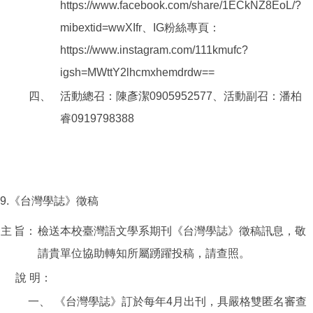
https://www.facebook.com/share/1ECkNZ8EoL/?
mibextid=wwXIfr、IG粉絲專頁：
https://www.instagram.com/111kmufc?
igsh=MWttY2lhcmxhemdrdw==
四、
活動總召：陳彥潔0905952577、活動副召：潘柏
睿0919798388
9.《台灣學誌》徵稿
主
旨：
檢送本校臺灣語文學系期刊《台灣學誌》徵稿訊息，敬
請貴單位協助轉知所屬踴躍投稿，請查照。
說
明：
一、
《台灣學誌》訂於每年4月出刊，具嚴格雙匿名審查