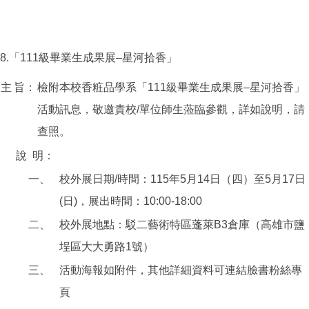
8.「111級畢業生成果展–星河拾香」
主
旨：
檢附本校香粧品學系「111級畢業生成果展–星河拾香」
活動訊息，敬邀貴校/單位師生蒞臨參觀，詳如說明，請
查照。
說
明：
一、
校外展日期/時間：115年5月14日（四）至5月17日
(日)，展出時間：10:00-18:00
二、
校外展地點：駁二藝術特區蓬萊B3倉庫（高雄市鹽
埕區大大勇路1號）
三、
活動海報如附件，其他詳細資料可連結臉書粉絲專
頁