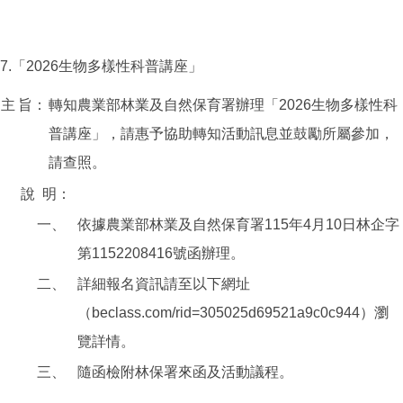
7.「2026生物多樣性科普講座」
主
旨：
轉知農業部林業及自然保育署辦理「2026生物多樣性科
普講座」，請惠予協助轉知活動訊息並鼓勵所屬參加，
請查照。
說
明：
一、
依據農業部林業及自然保育署115年4月10日林企字
第1152208416號函辦理。
二、
詳細報名資訊請至以下網址
（beclass.com/rid=305025d69521a9c0c944）瀏
覽詳情。
三、
隨函檢附林保署來函及活動議程。