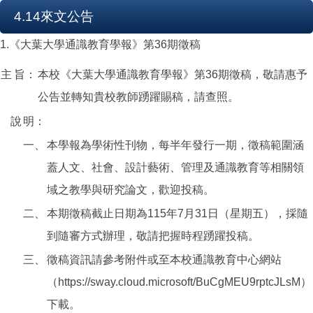
4.14來文公告
1.《大葉大學通識教育學報》第36期徵稿
主
旨：
本校《大葉大學通識教育學報》第36期徵稿，敬請惠予
公告並轉知貴校教師踴躍賜稿，請查照。
說
明：
一、
本學報為學術性刊物，每半年發行一期，徵稿範圍涵
蓋人文、社會、設計藝術、管理及通識教育等相關領
域之教學與研究論文，歡迎投稿。
二、
本期徵稿截止日期為115年7月31日（星期五），採隨
到隨審方式辦理，敬請把握時程踴躍投稿。
三、
徵稿資訊請參考附件或至本校通識教育中心網站
（https://sway.cloud.microsoft/BuCgMEU9rptcJLsM）
下載。