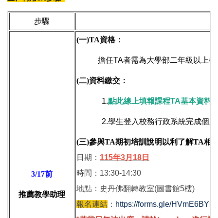
步驟
(一)TA資格
：
擔任TA者需為大學部二年級以上學生
(二)資料繳交：
1
.
點此線上填報課程TA基本資料
2.
學生登入校務行政系統完成個人
(三)
參與TA期初培訓說明以利了解TA相
日期：
115年3月18日
時間：13:30-14:30
3/17前
地點：史丹佛翻轉教室(圖書館5樓)
推薦教學助理
報名連結
：
https://forms.gle/HVmE6BY