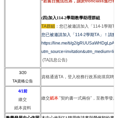
*若當日無法出席，請於tronclass進行補課
(四)加入114-2學期教學助理群組
TA群組
：您已被邀請加入「114-1學期
您已被邀請加入「114-2學期TA」！請
https://line.me/ti/g2/gRUUSaWHDgLp
utm_source=invitation&utm_medium=lin
(TA訊息公告)
3/20
資格通過TA，登入校務行政系統填寫聘
TA資格公告
4/1前
繳交
紙本
"契約書一式兩份"，至教學發展中
繳交
紙本資料
教學發展中心依照
本中心收到TA聘用申請書與勞僱契約書