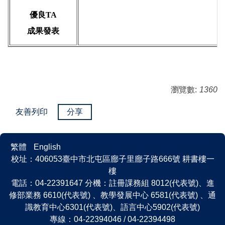
優良TA
成果發表
瀏覽數:
1360
友善列印
分享
繁體
English
校址：406053臺中市北屯區廍子里廍子路666號 耕書樓一
樓
電話：04-22391647 分機：註冊課務組 8012(代表號)、進
修部業務 6610(代表號) 、教學發展中心 6581(代表號) 、通
識教育中心6301(代表號)、語言中心5902(代表號)
專線：04-22394046 / 04-22394498