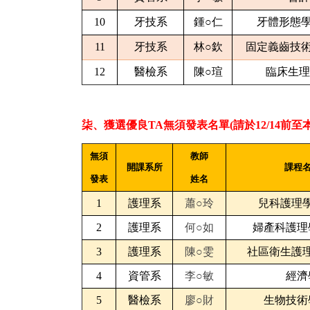
10
牙技系
鍾○仁
牙體形態學
11
牙技系
林○欽
固定義齒技術
12
醫檢系
陳○瑄
臨床生理
柒、獲選優良TA無須發表名單(請於12/14前
無須
教師
開課系所
課程
發表
姓名
1
護理系
蕭○玲
兒科護理
2
護理系
何○如
婦產科護理
3
護理系
陳○雯
社區衛生護
4
資管系
李○敏
經濟
5
醫檢系
廖○財
生物技術