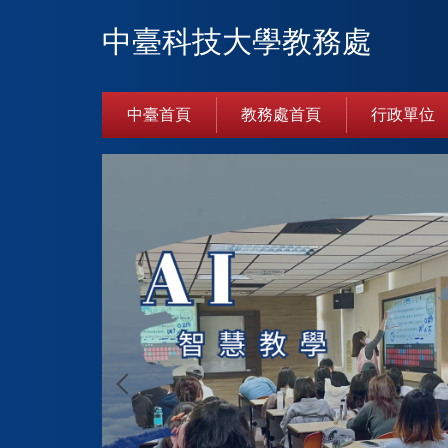
跳
中臺科技大學教務處
到
主
要
內
中臺首頁
教務處首頁
行政單位
容
區