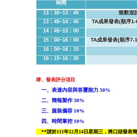
時間
13
：30~13：45
致歡迎
13
：45~14：45
TA
成果發表
(
順序1
14
：45~15：00
15
：00~16：00
TA
成果發表
(
順序7-
16
：00~16：15
16
：15~16：30
肆、發表評分項目
一、表達內容與答覆能力 50%
二、
簡報製作 30%
三、服裝儀容
10%
四
、
時間掌控 10%
**
請於111年12月14日星期三，將口頭發表簡報傳至