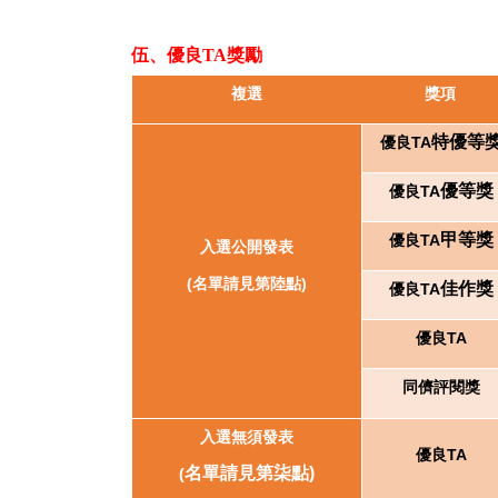
伍、優良TA獎勵
複選
獎項
特優等
優良TA
優等獎
優良TA
甲等獎
優良TA
入選公開發表
(名單請見第陸點)
佳作獎
優良TA
優良TA
同儕評閱獎
入選無須發表
優良TA
名單請見第柒點)
(