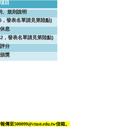
項目
詞、規則說明
-6，發表名單請見第陸點)
休息
12，發表名單請見第陸點)
評分
頒獎
500099@ctust.edu.tw信箱。