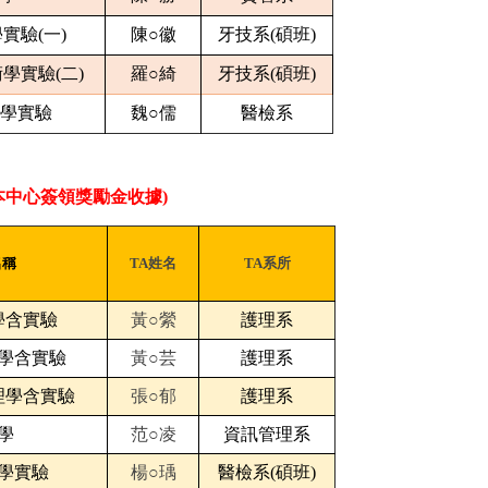
實驗(一)
陳○徽
牙技系(碩班)
學實驗(二)
羅○綺
牙技系(碩班)
學實驗
魏○儒
醫檢系
至本中心簽領獎勵金收據)
名稱
TA姓名
TA系所
學含實驗
黃○縈
護理系
學含實驗
黃○芸
護理系
理學含實驗
張○郁
護理系
學
范○凌
資訊管理系
學實驗
楊○瑀
醫檢系(碩班)