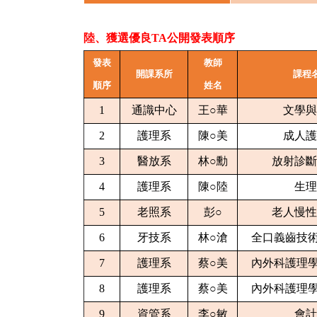
陸、獲選優良TA公開發表順序
發表
教師
開課系所
課程
順序
姓名
1
通識中心
王○華
文學與
2
護理系
陳○美
成人護
3
醫放系
林○勳
放射診斷
4
護理系
陳○陸
生理
5
老照系
彭○
老人慢性
6
牙技系
林○滄
全口義齒技術
7
護理系
蔡○美
內外科護理學
8
護理系
蔡○美
內外科護理學
9
資管系
李○敏
會計