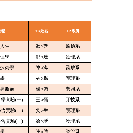
名稱
TA姓名
TA系所
人生
歐○廷
醫檢系
理學
鄢○達
護理系
技術學
陳○潔
醫放系
學
林○楷
護理系
病照顧
楊○媚
老照系
學實驗(一)
王○儒
牙技系
含實驗(一)
吳○生
護理系
含實驗(一)
凃○瑀
護理系
學
陳○勝
資管系