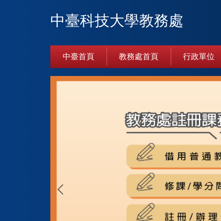
跳
中臺科技大學教務處
到
主
要
內
中臺首頁
教務處首頁
行政單位
容
區