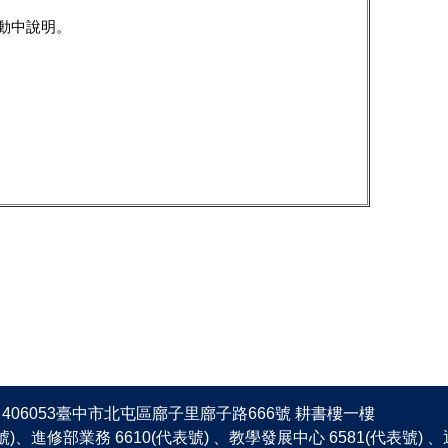
動中說明。
406053臺中市北屯區廍子里廍子路666號 耕書樓一樓
表號)、進修部業務 6610(代表號) 、教學發展中心 6581(代表號)