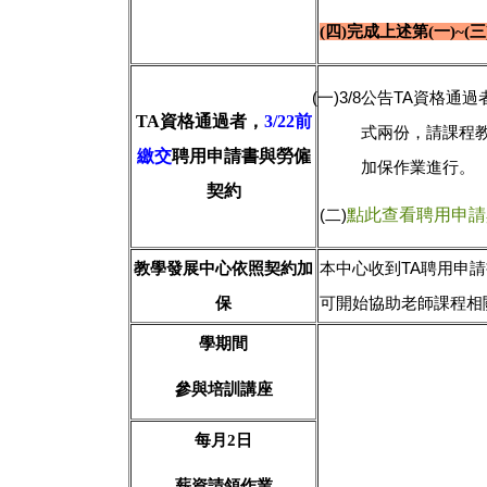
(四)
完成上述第(一)~(
(
一)3/8
公告TA
資格通過
TA資格通過者，
3/22前
式兩份，請課程
繳交
聘用申請書與勞僱
加保作業進行。
契約
(
二)
點此查看聘用申請
本中心收到TA聘用申
教學發展中心依照契約加
可開始協助老師課程相
保
學
期間
參與培訓講座
每月2日
薪資請領作業