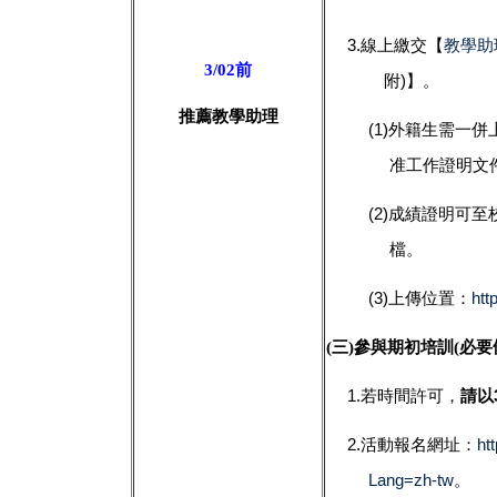
3.
線上繳交【
教學助
3/02前
附
)
】。
推薦教學助理
(1)
外籍生需一併
准工作證明文
(2)
成績證明可至
檔。
(3)
上傳位置：
htt
(三)
參與期初培訓(必要
1.
若時間許可，
請以3
2.
活動報名網址：
ht
Lang=zh-tw
。