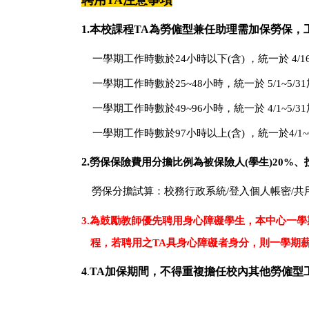
聘用TA注意事項
1.
本校課程TA為勞僱型兼任助理需加保勞保，
一學期工作時數於24
小時以下(含) ，統一於 4/1
一學期工作時數於25~48
小時，統一於 5/1~5/3
一學期工作時數於49~96
小時，統一於 4/1~5/3
一學期工作時數於97
小時以上(含) ，統一於4/1~
2.
勞保保險費用分擔比例為被保險人(學生)20%、
勞保分擔試算：校務行政系統/
登入個人帳密/共
3.
為
鼓勵教師優先聘用身心障礙學生，本中心一學
程，若聘用之TA具身心障礙者身分，則一學期薪資
4
TA加保期間，不得重複擔任校內其他勞僱型
.
/