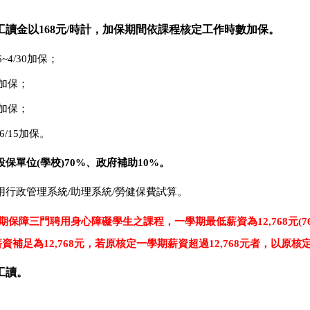
工讀金以168元/時計，加保期間
依課程核定工作時數加保
。
6~4/30加保；
1加保；
1加保；
6/15加保。
投保單位(
學校)70%
、政府補助10%。
用行政管理系統/助理系統/勞健保費試算。
期保障三門聘用身心障礙學生之課程，一學期最低薪資為
12,768
元(
補足為12,768元，若原核定一學期薪資超過12,768元者，以原核
工讀。