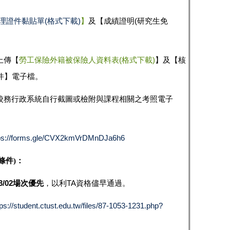
理證件黏貼單
(
格式下載
)
】
及【成績證明
(
研究生免
上傳
【
勞工保險外籍被保險人資料表(
格式下載)
】及【核
件】電子檔。
校務行政系統自行截圖或檢附與課程相關之考照電子
ps://forms.gle/CVX2kmVrDMnDJa6h6
條件)：
/02
場次優先
，以利TA
資格儘早通過。
tps://student.ctust.edu.tw/files/87-1053-1231.php?