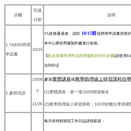
完成
步驟
說明
日期
10/15前
TA資格通過者，請於
送聘用申請書與契
本
中心將依勞僱契約書進行加保。
1.TA列印聘用
10/15
申請書
【
點此查看聘用申請與勞僱契約列印步驟
(請使用E
法列印)
】
實體講座
教學助理線上研習課程自
10/06
參加
或
?
(1)實體講座：第一場10/06開放報名
2.參與培訓
11/26
(2)教學助理線上研習課程：10/18於數位學習
每月依時程填寫工作日誌請領薪資：