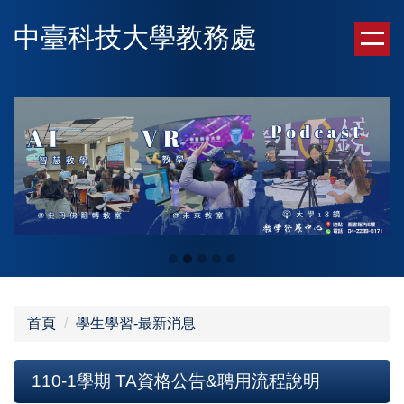
跳
中臺科技大學教務處
到
主
要
內
容
區
首頁
學生學習-最新消息
110-1學期 TA資格公告&聘用流程說明