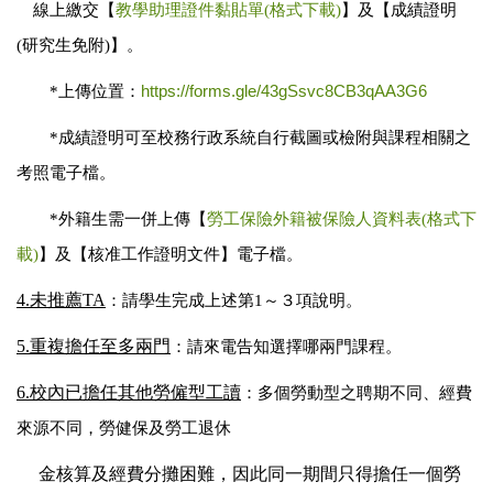
】
線上繳交
【
教學助理證件黏貼單(格式下載)
及【成績證明
(研究生免附)】。
https://forms.gle/43gSsvc8CB3qAA3G6
*
上傳位置：
*
成績證明可至校務行政系統自行截圖或檢附與課程相關之
考照電子檔。
*
外籍生需一併上傳
【
勞工保險外籍被保險人資料表(格式下
載)
】及
【核准工作證明文件】電子檔。
4.未推薦TA
：
請學生完成上述第1～３項說明。
5.重複擔任至多兩門
：請來電告知選擇哪兩門課程。
6.校內已
擔任其他勞僱型工讀
：
多個勞動型之聘期不同、經費
來源不同，勞健保及勞工退休
金核算及經費分攤困難，因此同一期間只得擔任一個勞