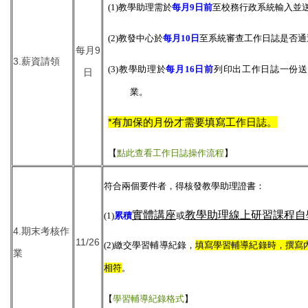
(1)教學助理需於
每月9日前
至校務行政系統輸入並
(2)教發中心於
每月10日
至系統審查工作日誌是否通
每月9
3.薪資請領
(3)教學助理於
每月16日前
列印出工作日誌一份送
日
業。
*有加保的月份才需要填寫工作日誌。
【
點此查看工作日誌操作流程
】
符合兩個要件者，得核發教學助理證書：
實體講座
教學助理線上研習課程自
(1)
累積
或
4.期末考核作
11/26
(2)繳交學習輔導紀錄，
填寫學習輔導紀錄時，撰寫
業
相符
。
【
學習輔導紀錄格式
】