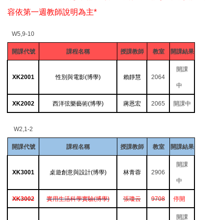
容依第一週教師說明為主*
W5,9-10
開課代號
課程名稱
授課教師
教室
開課結果
開課
XK2001
性別與電影(博學)
賴靜慧
2064
中
XK2002
西洋弦樂藝術(博學)
蔣恩宏
2065
開課中
W2,1-2
開課代號
課程名稱
授課教師
教室
開課結果
開課
XK3001
桌遊創意與設計(博學)
林青蓉
2906
中
XK3002
實用生活科學實驗(博學)
張瓊云
9708
停開
開課