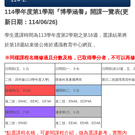
114學年度第1學期『博學涵養』開課一覽表(更
新日期：114/06/26)
學生選課時間為113學年度第2學期之第16週，選課結果將
於第18週結束後公佈於通識教育中心網頁，
※同樣課程名稱修過且分數及格，已取得學分者，不可以再修
日間部(五、1-2)
日間部(一、3-4)
日間部(前12週，五、2-
二技：四年級(113學年度入學)
限食科系產攜專班
限日二技護理系四年級
進修部(五、9-10)
週間班(二、1-2)
進二技：EN4C、EE4C、GF3A
進二技：EN4A、EOP4A
週間班(五、7-8)
週末班(六、1-2)
進二技：EN4D
進二技：EE4A、EE4B、EO4A
*點選課程名稱，可參閱課程介紹，做為選課參考，實際內