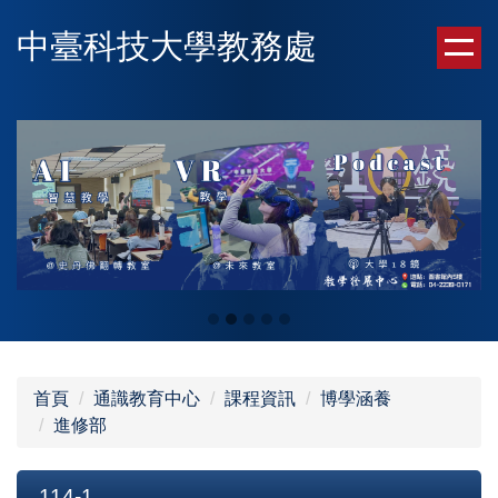
跳
中臺科技大學教務處
到
主
要
內
容
區
首頁
通識教育中心
課程資訊
博學涵養
進修部
114-1.