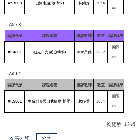
XK3003
山海屯遊蹤(博學)
林榮芳
2064
中
W5,7-8
開課代號
課程名稱
授課教師
教室
開課結果
開課
XK4001
觀光日文會話(博學)
鈴木美穗
2602
中
W6,1-2
開課代號
課程名稱
授課教師
教室
開課結果
開課
XK5001
生命創傷與自我療癒(博學)
賴靜瑩
2064
中
瀏覽數:
1248
友善列印
分享