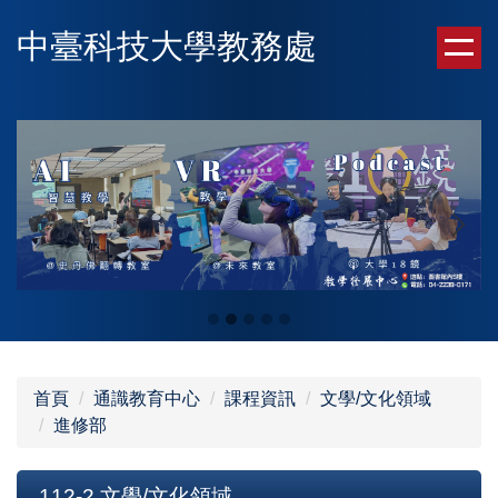
跳
中臺科技大學教務處
到
主
要
內
容
區
首頁
通識教育中心
課程資訊
文學/文化領域
進修部
112-2 文學/文化領域