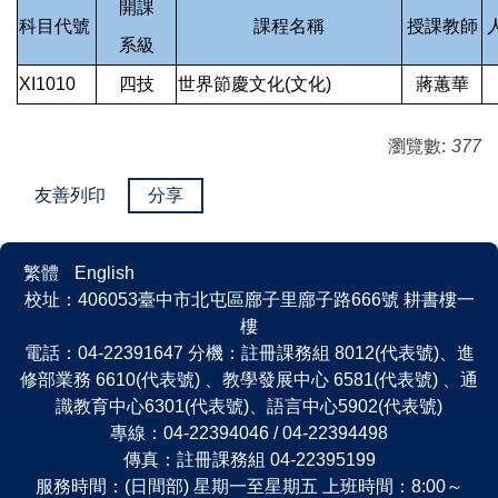
開課
科目代號
課程名稱
授課教師
系級
XI1010
四技
世界節慶文化(文化)
蔣蕙華
瀏覽數:
377
友善列印
分享
繁體
English
校址：406053臺中市北屯區廍子里廍子路666號 耕書樓一
樓
電話：04-22391647 分機：註冊課務組 8012(代表號)、進
修部業務 6610(代表號) 、教學發展中心 6581(代表號) 、通
識教育中心6301(代表號)、語言中心5902(代表號)
專線：04-22394046 / 04-22394498
傳真：註冊課務組 04-22395199
服務時間：(日間部) 星期一至星期五 上班時間：8:00～