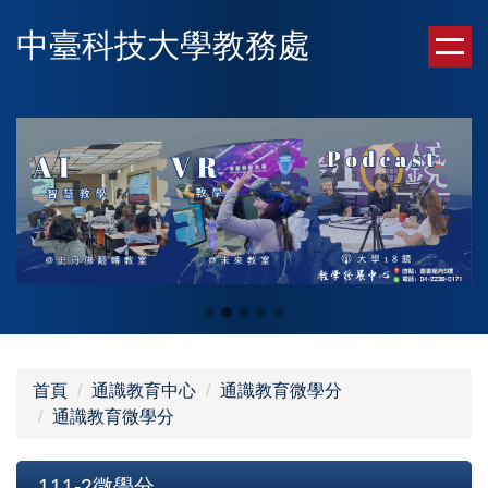
跳
中臺科技大學教務處
到
主
要
內
容
區
首頁
通識教育中心
通識教育微學分
通識教育微學分
111-2微學分