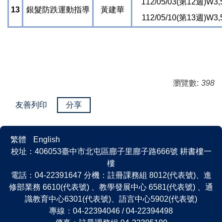
112/05/03(第12週)W3,
13
銀髮防跌運動指導
黃建華
112/05/10(第13週)W3,
瀏覽數:
398
友善列印
分享
繁體
English
校址：406053臺中市北屯區廍子里廍子路666號 耕書樓一
樓
電話：04-22391647 分機：註冊課務組 8012(代表號)、進
修部業務 6610(代表號) 、教學發展中心 6581(代表號) 、通
識教育中心6301(代表號)、語言中心5902(代表號)
專線：04-22394046 / 04-22394498