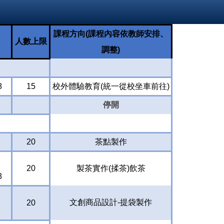
課程方向(課程內容依教師安排、
人數上限
調整)
8
15
校外體驗教育(統一從校坐車前往)
停開
20
茶點製作
20
製茶實作(揉茶)飲茶
8
文創商品設計-提袋製作
20