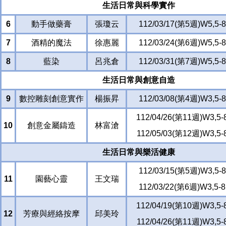
生活日常與科學實作
6
動手做藥膏
張瓊云
112/03/17(第5週)W5,5-8
7
酒精的魔法
徐惠麗
112/03/24(第6週)W5,5-8
8
藍染
呂兆倉
112/03/31(第7週)W5,5-8
生活日常與創意自造
9
數控雕刻創意實作
楊振昇
112/03/08(第4週)W3,5-8
112/04/26(第11週)W3,5-
10
創意金屬鑄造
林富滄
112/05/03(第12週)W3,5-
生活日常與樂活健康
112/03/15(第5週)W3,5-8
11
園藝心靈
王文瑞
112/03/22(第6週)W3,5-8
112/04/19(第10週)W3,5-
12
芳療與經絡按摩
邱美玲
112/04/26(第11週)W3,5-