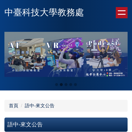
跳
中臺科技大學教務處
到
主
要
內
容
區
首頁
語中-來文公告
語中-來文公告