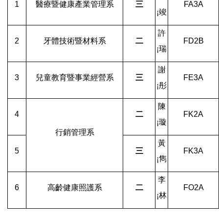
1
醫療暨健康產業管理系
三
FA3A
¡
竣
許
2
牙體技術暨材料系
二
FD2B
¡
瑞
謝
3
兒童教育暨事業經營系
三
FE3A
¡
彤
陳
4
二
FK2A
¡
璇
行銷管理系
黃
5
三
FK3A
¡
雋
李
6
高齡健康照護系
二
FO2A
¡
林