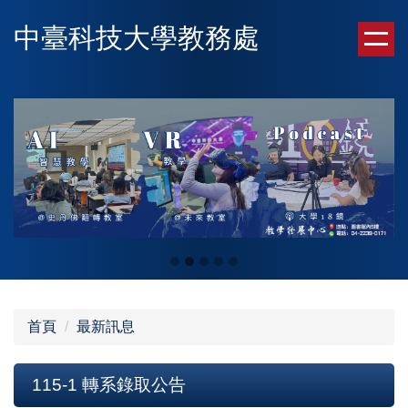
跳
中臺科技大學教務處
到
主
要
內
容
區
首頁
最新訊息
115-1 轉系錄取公告