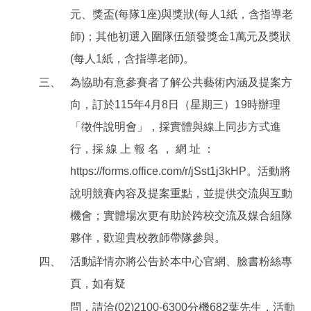
元、獎盃(每隊1座)與獎狀(每人1紙，含指導老
師)；其他初選入圍隊伍頒發獎金1萬元及獎狀
(每人1紙，含指導老師)。
三、
為協助有意參賽者了解公共藝術內涵及提案方
向，訂於115年4月8日（星期三）19時辦理
「徵件說明會」，採實體與線上同步方式進
行，採 線 上 報 名 ， 網 址 ：
https://forms.office.com/r/jSst1j3kHP。活動將
說明競賽內容及提案重點，並提供交流與互動
機會；實體場次更有助於跨校交流及媒合組隊
夥伴，歡迎貴校教師帶隊參與。
四、
活動詳情亦將公告於本中心官網、臉書粉絲專
頁，如有疑
問，請洽(02)2100-6300分機682葉先生，活動