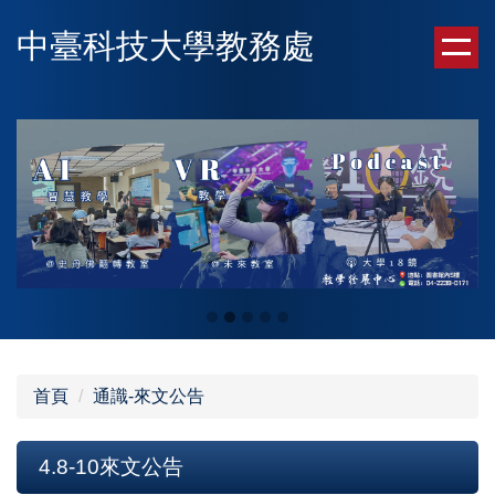
跳
中臺科技大學教務處
到
主
要
內
容
區
首頁
通識-來文公告
4.8-10來文公告