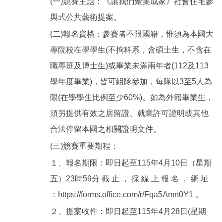
(一)競賽主題：《讓我們聚集成家》社會住宅參
與式公共藝術提案。
(二)報名資格：參賽者不限國籍，惟須為本國大
專院校在學學生(不拘科系，含碩士生，不含在
職專班及博士生)或畢業未滿兩年者(112及113
學年度畢業)，皆可組隊參加，每隊以3至5人為
限(在學學生比例至少60%)。如為外籍畢業生，
須另提供有效之居留證、就業許可證明或其他
合法停留本國之相關證明文件。
(三)競賽重要期程：
１、報名期限：即日起至115年4月10日（星期
五）23時59分 截 止 ， 採 線 上 報 名 ， 網 址
：https://forms.office.com/r/Fqa5Amn0Y1 。
２、提案收件：即日起至115年4月28日(星期