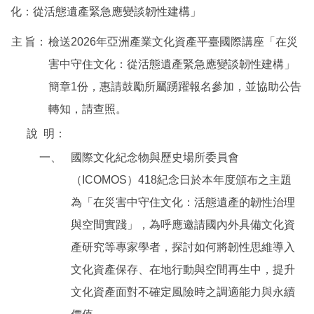
化：從活態遺產緊急應變談韌性建構」
主
旨：
檢送2026年亞洲產業文化資產平臺國際講座「在災
害中守住文化：從活態遺產緊急應變談韌性建構」
簡章1份，惠請鼓勵所屬踴躍報名參加，並協助公告
轉知，請查照。
說
明：
一、
國際文化紀念物與歷史場所委員會
（ICOMOS）418紀念日於本年度頒布之主題
為「在災害中守住文化：活態遺產的韌性治理
與空間實踐」，為呼應邀請國內外具備文化資
產研究等專家學者，探討如何將韌性思維導入
文化資產保存、在地行動與空間再生中，提升
文化資產面對不確定風險時之調適能力與永續