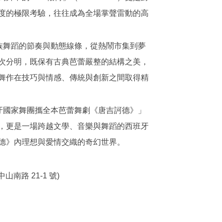
度的極限考驗，往往成為全場掌聲雷動的高
民族舞蹈的節奏與動態線條，從熱鬧市集到夢
次分明，既保有古典芭蕾嚴整的結構之美，
舞作在技巧與情感、傳統與創新之間取得精
班牙國家舞團攜全本芭蕾舞劇《唐吉訶德》」
，更是一場跨越文學、音樂與舞蹈的西班牙
德》內理想與愛情交織的奇幻世界。
南路 21-1 號)