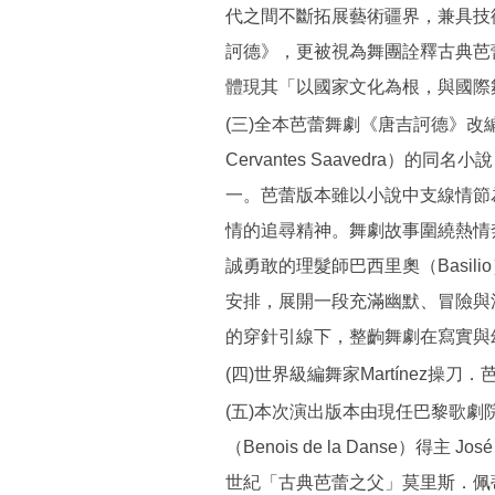
代之間不斷拓展藝術疆界，兼具技
訶德》，更被視為舞團詮釋古典芭
體現其「以國家文化為根，與國際
(三)全本芭蕾舞劇《唐吉訶德》改編自
Cervantes Saavedra）
一。芭蕾版本雖以小說中支線情節
情的追尋精神。舞劇故事圍繞熱情奔
誠勇敢的理髮師巴西里奧（Basil
安排，展開一段充滿幽默、冒險與
的穿針引線下，整齣舞劇在寫實與
(四)世界級編舞家Martínez操
(五)本次演出版本由現任巴黎歌
（Benois de la Danse）得主 José
世紀「古典芭蕾之父」莫里斯．佩蒂帕（