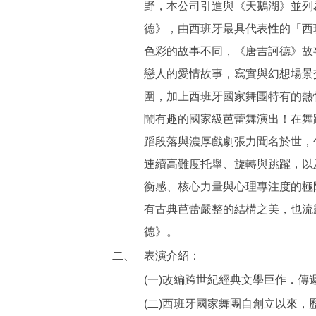
野，本公司引進與《天鵝湖》並列
德》，由西班牙最具代表性的「西
色彩的故事不同，《唐吉訶德》故
戀人的愛情故事，寫實與幻想場景
圍，加上西班牙國家舞團特有的熱
鬧有趣的國家級芭蕾舞演出！在舞
蹈段落與濃厚戲劇張力聞名於世，
連續高難度托舉、旋轉與跳躍，以
衡感、核心力量與心理專注度的極
有古典芭蕾嚴整的結構之美，也流
德》。
二、
表演介紹：
(一)改編跨世紀經典文學巨作．傳
(二)西班牙國家舞團自創立以來