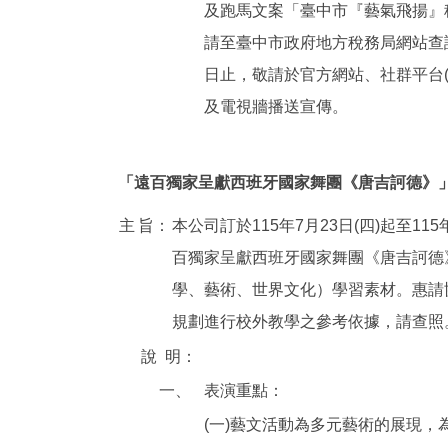
及跑馬文案「臺中市『藝氣飛揚』
請至臺中市政府地方稅務局網站查詢
日止，敬請於官方網站、社群平台(臉書F
及電視牆播送宣傳。
「遠百獨家呈獻西班牙國家舞團《唐吉訶德》
主
旨：
本公司訂於115年7月23日(四)起至1
百獨家呈獻西班牙國家舞團《唐吉訶德
學、藝術、世界文化）學習素材。惠請
規劃進行校外教學之參考依據，請查照
說
明：
一、
表演重點：
(一)藝文活動為多元藝術的展現