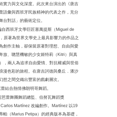
術實力與文化深度。此次來台演出的《唐吉
蕾語彙與西班牙民族精神的代表之作，充分
舞台對話」的藝術定位。
西班牙文學巨匠塞萬提斯（Miguel de
的同名小說，原著為世界文學史上最具影響力的作品之
為創作主軸，卻保留原著對理想、自由與愛
放、聰慧機敏的少女姬特莉（Kitri）與真
io），兩人為追求自由愛情、對抗權威與世俗
浪漫色彩的旅程。在唐吉訶德與桑丘．潘沙
幻想之間交織出豐富的戲劇層次。
刀．芭蕾結合熱情佛朗明哥舞蹈。
劇院芭蕾舞團舞蹈總監、伯努瓦舞蹈獎
 Carlos Martínez 改編創作。Martínez 以19
Marius Petipa）的經典版本為基礎，