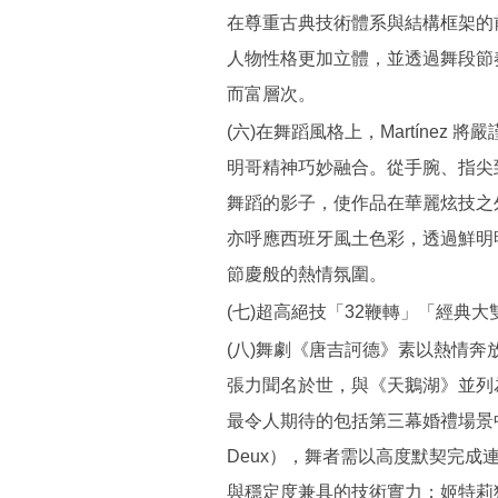
在尊重古典技術體系與結構框架的
人物性格更加立體，並透過舞段節
而富層次。
(六)在舞蹈風格上，Martínez
明哥精神巧妙融合。從手腕、指尖
舞蹈的影子，使作品在華麗炫技之
亦呼應西班牙風土色彩，透過鮮明
節慶般的熱情氛圍。
(七)超高絕技「32鞭轉」「經典
(八)舞劇《唐吉訶德》素以熱情
張力聞名於世，與《天鵝湖》並列
最令人期待的包括第三幕婚禮場景中的經
Deux），舞者需以高度默契完
與穩定度兼具的技術實力；姬特莉獨舞中