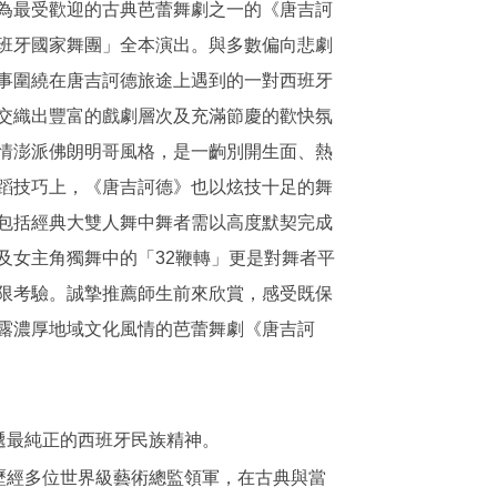
為最受歡迎的古典芭蕾舞劇之一的《唐吉訶
班牙國家舞團」全本演出。與多數偏向悲劇
事圍繞在唐吉訶德旅途上遇到的一對西班牙
交織出豐富的戲劇層次及充滿節慶的歡快氛
情澎派佛朗明哥風格，是一齣別開生面、熱
蹈技巧上，《唐吉訶德》也以炫技十足的舞
包括經典大雙人舞中舞者需以高度默契完成
及女主角獨舞中的「32鞭轉」更是對舞者平
限考驗。誠摯推薦師生前來欣賞，感受既保
露濃厚地域文化風情的芭蕾舞劇《唐吉訶
遞最純正的西班牙民族精神。
，歷經多位世界級藝術總監領軍，在古典與當