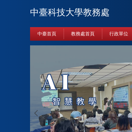
跳
中臺科技大學教務處
到
主
要
內
中臺首頁
教務處首頁
行政單位
容
區