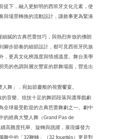
前提下，融入更鮮明的西班牙文化元素，使
奏與場景轉換的流動設計，讓敘事更為緊湊
 將嚴謹細膩的古典芭蕾技巧，與熱烈奔放的佛朗
到腳步節奏的細節設計，都可見西班牙民族
外，更具文化辨識度與情感溫度。舞台美學
明亮的色調與層次豐富的群舞場面，營造出
大雙人舞」．宛如節慶般的視覺饗宴。
奔放的音樂、炫技十足的舞蹈段落與濃厚戲劇
為全球最受歡迎的古典芭蕾舞劇之一。劇中
典大雙人舞（Grand Pas de
成連續高難度托舉、旋轉與跳躍，展現爆發力
的「32鞭轉」（32 fouettés）更是對