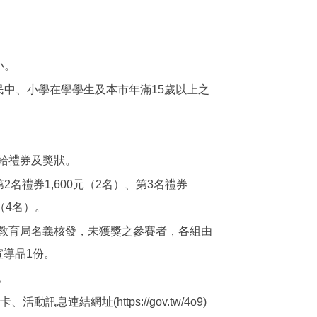
小。
民中、小學在學學生及本市年滿15歲以上之
給禮券及獎狀。
第2名禮券1,600元（2名）、第3名禮券
元（4名）。
教育局名義核發，未獲獎之參賽者，各組由
宣導品1份。
。
動訊息連結網址(https://gov.tw/4o9)