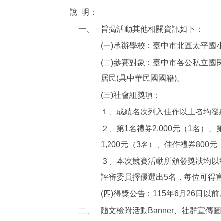
說
明：
一、
旨揭活動其他相關資訊如下：
(一)承辦學校：臺中市北區太平國
(二)參賽對象：臺中市各公私立國
居民(具中華民國國籍)。
(三)社會組獎項：
１、成績名次列入佳作以上者均發
２、第1名禮券2,000元（1名）、
1,200元（3名）、佳作禮券800
３、本次競賽活動所頒發獎狀均以
評審委員擇優選出5名，每位可得
(四)得獎公告：115年6月26日以前
二、
隨文檢附活動Banner、社群宣傳圖卡、活